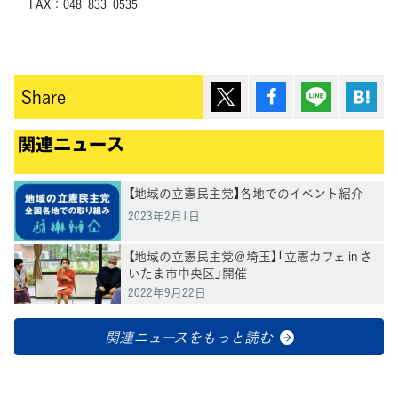
FAX：048-833-0535
ポスト
シェア
Lineで送
は
Share
関連ニュース
【地域の立憲民主党】各地でのイベント紹介
2023年2月1日
【地域の立憲民主党＠埼玉】「立憲カフェ in さ
いたま市中央区」開催
2022年9月22日
関連ニュースをもっと読む