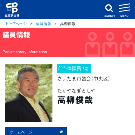
m
search
トップページ
議員情報
高柳俊哉
議員情報
Parliamentary information
自治体議員
7期
さいたま市議会（中央区）
たかやなぎとしや
高柳俊哉
ホームページ