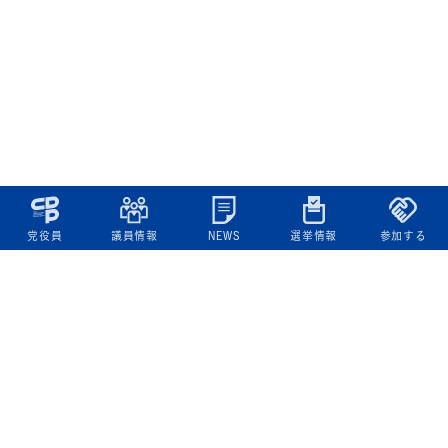
党役員
議員情報
NEWS
選挙情報
参加する
立憲民主党について
綱領
役員一覧
次の内閣
委員会委員一覧
議員・総支部長一覧
党本部所在地
都道府県連一覧
立憲民主党 活動計画・活動報告
ニュース