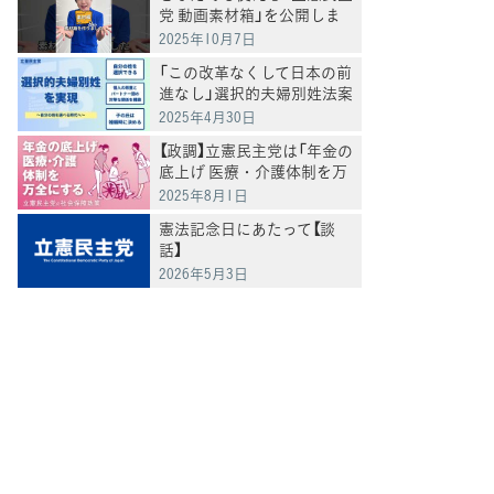
党 動画素材箱」を公開しま
した
2025年10月7日
「この改革なくして日本の前
進なし」選択的夫婦別姓法案
を提出
2025年4月30日
【政調】立憲民主党は「年金の
底上げ 医療・介護体制を万
全にする」
2025年8月1日
憲法記念日にあたって【談
話】
2026年5月3日