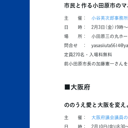
市民と作る小田原市のマ
主 催：
小谷英次郎事務所
日 時： 2月3日（金）19時〜
場 所： 小田原三の丸ホー
問合せ ： yasasiiuta5614@yaho
定員270名・入場料無料
前小田原市長の加藤憲一さんを
■大阪府
ののうえ愛と大阪を変え
主 催：
大阪府議会議員の
日 時： 2月10日(金)18:30〜1