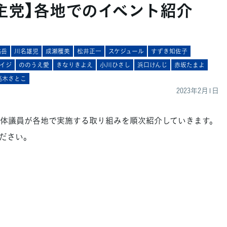
主党】各地でのイベント紹介
脇岳
川名雄児
成瀬穫美
松井正一
スケジュール
すずき知佐子
イジ
ののうえ愛
きなりきよえ
小川ひさし
浜口けんじ
赤坂たまよ
高木さとこ
2023年2月1日
体議員が各地で実施する取り組みを順次紹介していきます。
ださい。