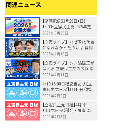
関連ニュース
【動画配信】3月29日（日）
13:00-立憲民主党2026年定
期大会を生配信
2026年3月29日
【立憲ライブ】「なぜ君は代表
になれなかったのか？ 質問
100本ノック」吉田はるみ×
2025年4月19日
おおつき紅葉
【立憲ライブ】「シン論破王が
吠える 立憲民主党の広報 な
んとかせな」米山隆一×おお
2025年4月11日
つき紅葉×村田きょうこ
4/10 16:00日程変更あり【立
憲民主党日程】4月10日（木）
党日程（部会・調査会、国会
2025年4月9日
日程、街頭演説、メディア
【立憲民主党日程】4月9日
出演等）
（水）党日程（部会・調査会、
国会日程、街頭演説、メデ
2025年4月8日
ィア出演等）