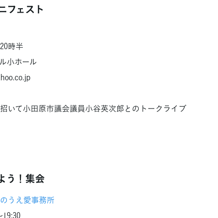
ニフェスト
20時半
ル小ホール
o.co.jp
招いて小田原市議会議員小谷英次郎とのトークライブ
よう！集会
のうえ愛事務所
9:30