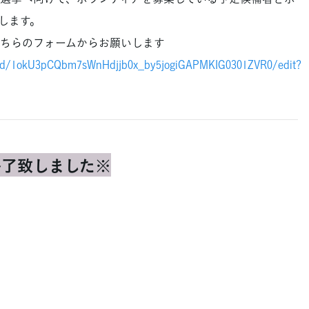
します。
ちらのフォームからお願いします
ms/d/1okU3pCQbm7sWnHdjjb0x_by5jogiGAPMKIG0301ZVR0/edit?
終了致しました※