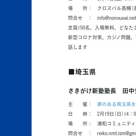
場 所： クロスパル高槻（高
問合せ ： info@nonoueai.net
定員150名、入場無料、どなた
新型コロナ対策、カジノ問題、
話します
■埼玉県
さきがけ新塾塾長 田中
主 催：
夢のある埼玉県を
日 時： 2月19日（日）14：00
場 所： 浦和コミュニティ
問合せ ： reiko.nmt.ism@gma