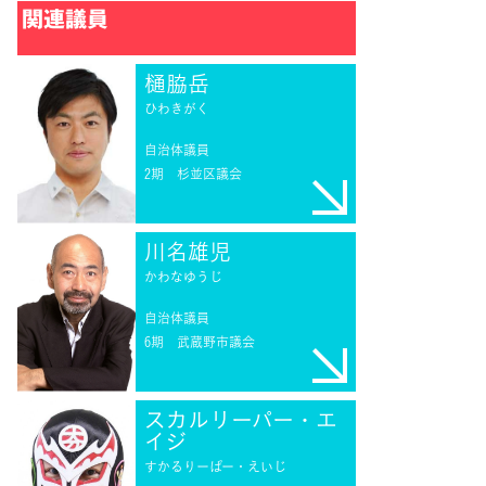
関連議員
樋脇岳
ひわきがく
自治体議員
2期
杉並区議会
川名雄児
かわなゆうじ
自治体議員
6期
武蔵野市議会
スカルリーパー・エ
イジ
すかるりーぱー・えいじ