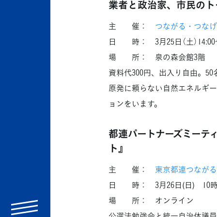
業者と政治家、市民のト
主 催：
つながる・つなげ
日 時： 3月25日（土）14:00〜
場 所： 泉の森会館3階
資料代300円、出入り自由。5
原発に頼らない自然エネルギー
ョンをいます。
都連パートナーズミーテ
ト』
主 催：
東京都連つながる
日 時： 3月26日(日) 10時
場 所： オンライン
menu
公選法勉強会と統一自治体議員