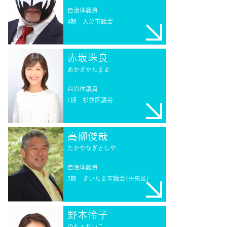
自治体議員
4期
大分市議会
赤坂珠良
あかさかたまよ
自治体議員
1期
杉並区議会
高柳俊哉
たかやなぎとしや
自治体議員
7期
さいたま市議会（中央区）
野本怜子
のもとれいこ