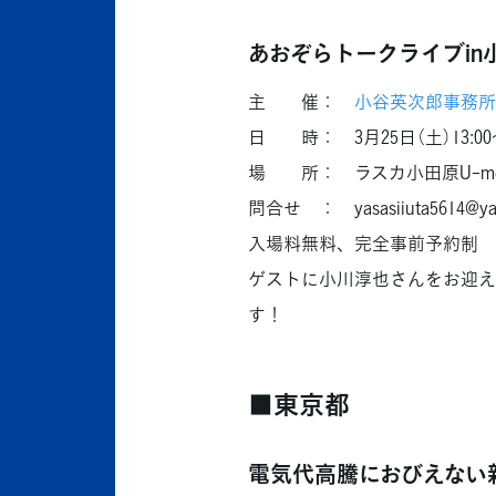
あおぞらトークライブin
主 催：
小谷英次郎事務所
日 時： 3月25日（土）13:00〜
場 所： ラスカ小田原U-me
問合せ ： yasasiiuta5614@yaho
入場料無料、完全事前予約制
ゲストに小川淳也さんをお迎え
す！
■東京都
電気代高騰におびえない