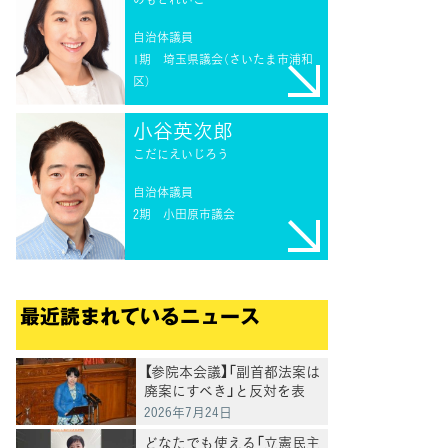
自治体議員
1期
埼玉県議会（さいたま市浦和
区）
小谷英次郎
こだにえいじろう
自治体議員
2期
小田原市議会
最近読まれているニュース
【参院本会議】「副首都法案は
廃案にすべき」と反対を表
明 岸真紀子議員
2026年7月24日
どなたでも使える「立憲民主