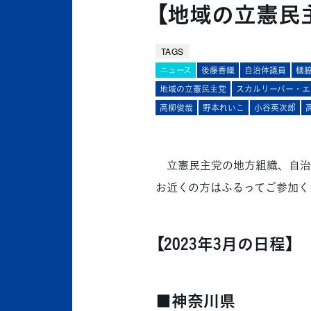
【地域の立憲民
TAGS
ニュース
後藤香織
自治体議員
樋
地域の立憲民主党
スカルリーパー・エ
高柳俊哉
野本れいこ
小谷英次郎
立憲民主党の地方組織、自治
お近くの方はふるってご参加く
【2023年3月の日程】
■神奈川県