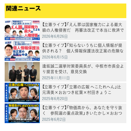
関連ニュース
【立憲ライブ】「えん罪は国家権力による最大
級の人権侵害だ 再審法改正で本当に救済で
きるのか」打越さく良×村田きょうこ×山内
2026年6月26日
かなこ
【立憲ライブ】「知らないうちに個人情報が提
供される？ 個人情報保護法改正案の危険な
中身」郡山りょう×村田きょうこ×山内かな
2026年6月15日
こ
逢坂誠二選挙対策委員長が、中核市市長会よ
り提言を受け、意見交換
2025年11月11日
【立憲ライブ】「立憲の広報 へこたれへん」辻
元清美×おおつき紅葉×村田きょうこ
2025年6月20日
【立憲ライブ】「物価高から、あなたを守り抜
く 参院選の重点政策」きいたかし×おおつ
き紅葉×村田きょうこ
2025年6月2日