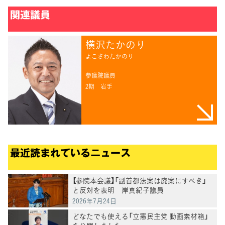
関連議員
横沢たかのり
よこさわたかのり
参議院議員
2期
岩手
最近読まれているニュース
【参院本会議】「副首都法案は廃案にすべき」
と反対を表明 岸真紀子議員
2026年7月24日
どなたでも使える「立憲民主党 動画素材箱」