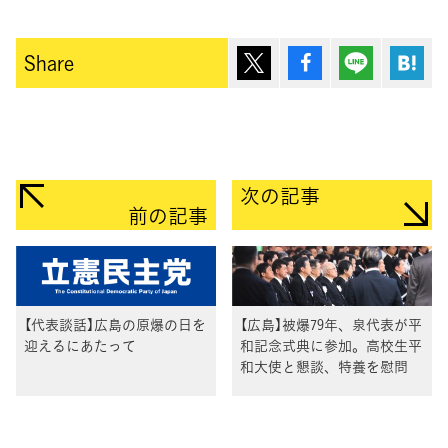
ポスト
シェア
Lineで送
は
Share
次の記事
前の記事
【代表談話】広島の原爆の日を
【広島】被爆79年、泉代表が平
迎えるにあたって
和記念式典に参加。高校生平
和大使と懇談、特養を慰問