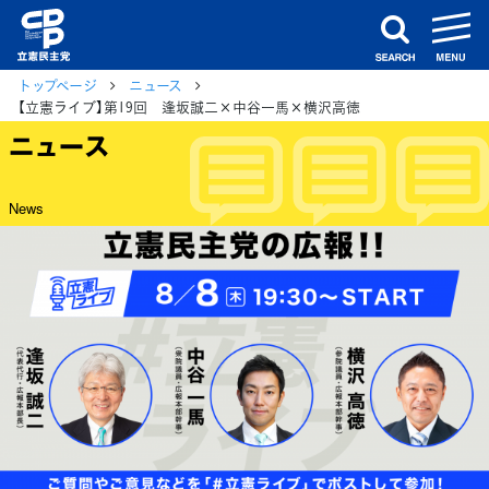
m
search
トップページ
ニュース
【立憲ライブ】第19回 逢坂誠二×中谷一馬×横沢高徳
ニュース
News