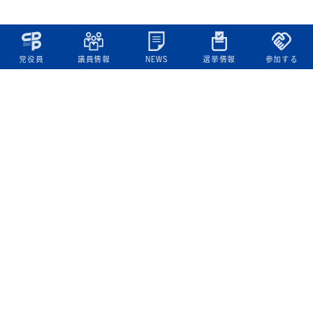
党役員
議員情報
NEWS
選挙情報
参加する
立憲民主党について
綱領
役員一覧
次の内閣
委員会委員一覧
議員・総支部長一覧
党本部所在地
都道府県連一覧
立憲民主党 活動計画・活動報告
ニュース
政策情報
基本政策
ビジョン２２
政策集
選挙政策
国会レポート
政調活動ニュース
提出法案
選挙情報
参院選2025選挙結果
衆院選2024選挙結果
参院選2022選挙結果
衆院選2021選挙結果