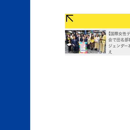
【国際女性
会で田名部
ジェンダー
え