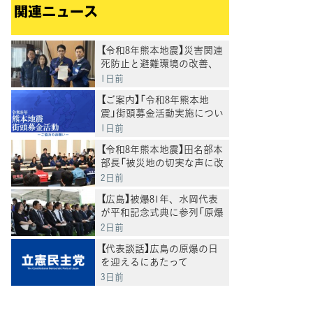
関連ニュース
【令和8年熊本地震】災害関連
死防止と避難環境の改善、
生活再建支援に全力を―3党
1日前
で緊急申し入れ第二弾―
【ご案内】「令和8年熊本地
震」街頭募金活動実施につい
て
1日前
【令和8年熊本地震】田名部本
部長「被災地の切実な声に改
めて、必要な対応を」
2日前
【広島】被爆81年、水岡代表
が平和記念式典に参列「原爆
の惨禍を決して繰り返して
2日前
はならない」
【代表談話】広島の原爆の日
を迎えるにあたって
3日前