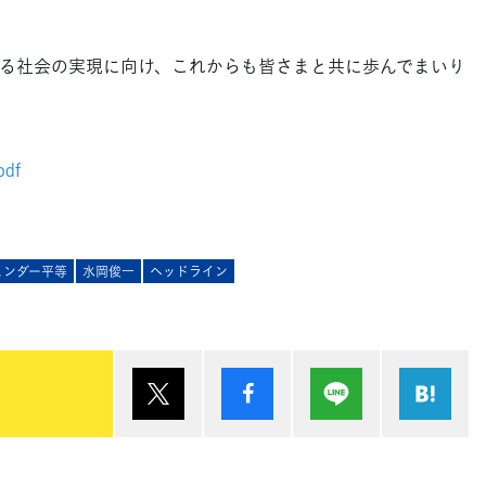
る社会の実現に向け、これからも皆さまと共に歩んでまいり
df
ェンダー平等
水岡俊一
ヘッドライン
ポスト
シェア
Lineで送る
は