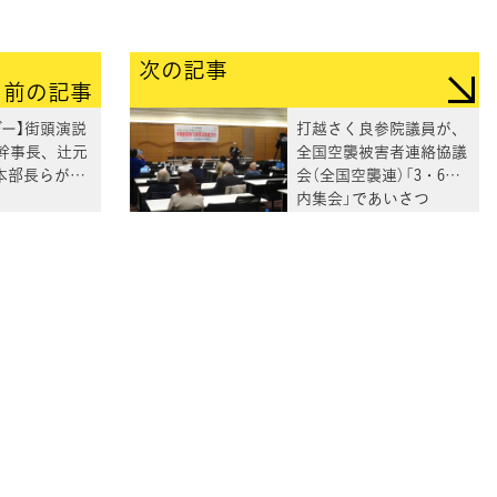
次の記事
前の記事
デー】街頭演説
打越さく良参院議員が、
幹事長、辻元
全国空襲被害者連絡協議
本部長らが訴
会（全国空襲連）「3・6院
内集会」であいさつ