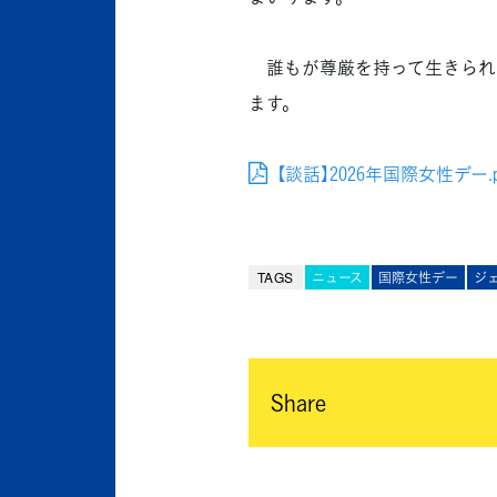
誰もが尊厳を持って生きられ
ます。
【談話】2026年国際女性デー.p
TAGS
ニュース
国際女性デー
ジ
Share