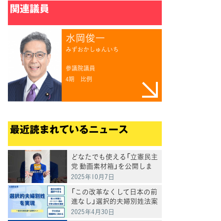
関連議員
水岡俊一
みずおかしゅんいち
参議院議員
4期
比例
最近読まれているニュース
どなたでも使える「立憲民主
党 動画素材箱」を公開しま
した
2025年10月7日
「この改革なくして日本の前
進なし」選択的夫婦別姓法案
を提出
2025年4月30日