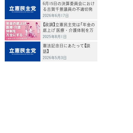
6月15日の決算委員会におけ
る古賀千景議員の不適切発
言と処分について
2026年6月17日
【政調】立憲民主党は「年金の
底上げ 医療・介護体制を万
全にする」
2025年8月1日
憲法記念日にあたって【談
話】
2026年5月3日