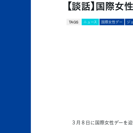
【談話】国際女
TAGS
ニュース
国際女性デー
ジ
３月８日に国際女性デーを迎