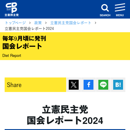
m
search
トップページ
政策
立憲民主党国会レポート
立憲民主党国会レポート2024
毎年9月頃に発刊
国会レポート
Diet Report
ポスト
シェア
Lineで送
は
Share
立憲民主党
国会レポート2024