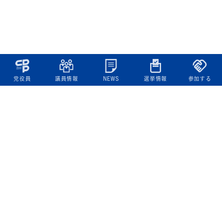
党役員
議員情報
NEWS
選挙情報
参加する
立憲民主党について
綱領
役員一覧
次の内閣
委員会委員一覧
議員・総支部長一覧
党本部所在地
都道府県連一覧
立憲民主党 活動計画・活動報告
ニュース
政策情報
基本政策
ビジョン２２
政策集
選挙政策
国会レポート
政調活動ニュース
提出法案