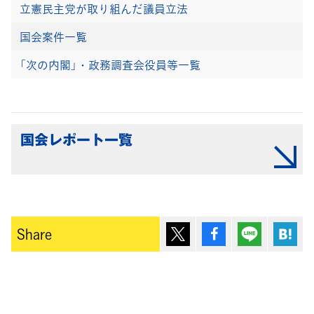
立憲民主党が取り組んだ議員立法
国会案件一覧
「次の内閣」・政務調査会役員等一覧
国会レポート一覧
ポスト
シェア
Lineで送
は
Share