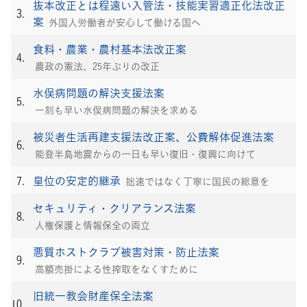
抜本改正とは程遠い入管法・技能実習適正化法改正
案
外国人労働者が安心して働ける国へ
食料・農業・農村基本法改正案
農政の憲法、25年ぶりの改正
水俣病問題の解決支援法案
一刻も早い水俣病問題の解決を求める
被災者生活再建支援法改正案、公費解体促進法案
能登半島地震からの一日も早い復旧・復興に向けて
皇位の安定的継承
拙速ではなく丁寧に国民の総意を
セキュリティ・クリアランス法案
人権保護と情報保全の両立
悪質ホストクラブ被害対策・防止法案
高額売掛による性搾取をなくすために
旧統一教会財産保全法案