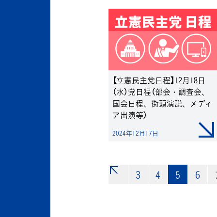
【立憲民主党日程】12月18日
（水）党日程（部会・調査会、
国会日程、街頭演説、メディ
ア出演等）
2024年12月17日
3
«
4
5
6