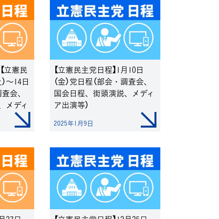
加【立憲民
【立憲民主党日程】1月10日
）～14日
（金）党日程（部会・調査会、
調査会、
国会日程、街頭演説、メディ
、メディ
ア出演等）
2025年1月9日