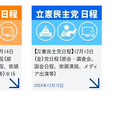
月14日
【立憲民主党日程】12月13日
程（部
（金）党日程（部会・調査会、
程、街頭
国会日程、街頭演説、メディ
）※16
ア出演等）
修正・更
2024年12月12日