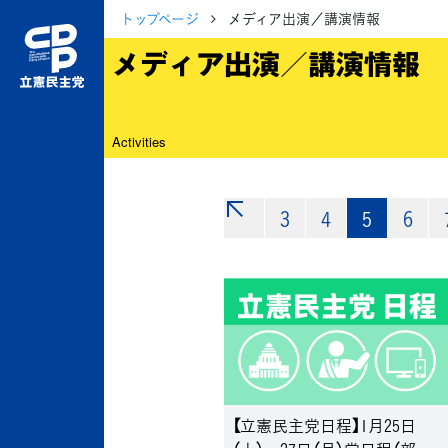
トップページ
メディア出演／講演情報
メディア出演／講演情報
Activities
3
«
4
5
6
【立憲民主党日程】1月25日