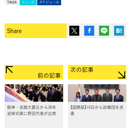
TAGS
ニュース
スケジュール
ポスト
シェア
Lineで送
は
Share
次の記事
前の記事
阪神・淡路大震災から30年
【国際局】16日から訪韓団を派
追悼式典に野田代表が出席
遣