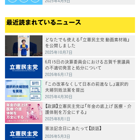
2025年4月9日
最近読まれているニュース
どなたでも使える「立憲民主党 動画素材箱」
を公開しました
2025年10月7日
6月15日の決算委員会における古賀千景議員
の不適切発言と処分について
2026年6月17日
「この改革なくして日本の前進なし」選択的
夫婦別姓法案を提出
2025年4月30日
【政調】立憲民主党は「年金の底上げ 医療・介
護体制を万全にする」
2025年8月1日
憲法記念日にあたって【談話】
2026年5月3日