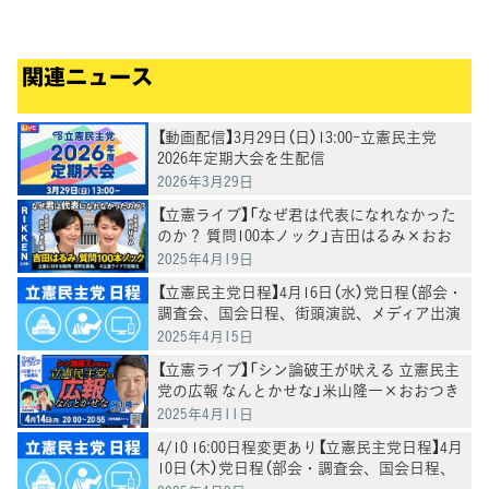
関連ニュース
【動画配信】3月29日（日）13:00-立憲民主党
2026年定期大会を生配信
2026年3月29日
【立憲ライブ】「なぜ君は代表になれなかった
のか？ 質問100本ノック」吉田はるみ×おお
つき紅葉
2025年4月19日
【立憲民主党日程】4月16日（水）党日程（部会・
調査会、国会日程、街頭演説、メディア出演
等）
2025年4月15日
【立憲ライブ】「シン論破王が吠える 立憲民主
党の広報 なんとかせな」米山隆一×おおつき
紅葉×村田きょうこ
2025年4月11日
4/10 16:00日程変更あり【立憲民主党日程】4月
10日（木）党日程（部会・調査会、国会日程、
街頭演説、メディア出演等）