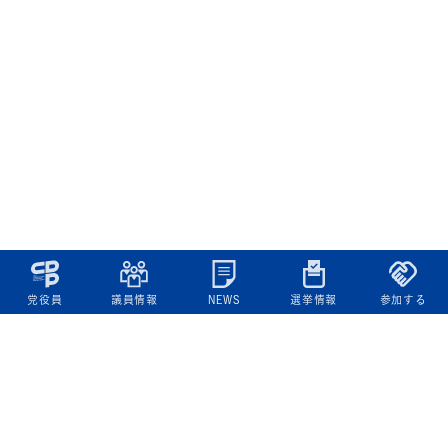
党役員
議員情報
NEWS
選挙情報
参加する
立憲民主党について
綱領
役員一覧
次の内閣
委員会委員一覧
議員・総支部長一覧
党本部所在地
都道府県連一覧
立憲民主党 活動計画・活動報告