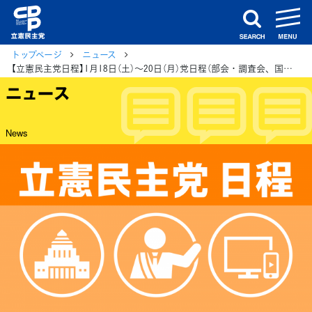
m
search
トップページ
ニュース
【立憲民主党日程】1月18日（土）～20日（月）党日程（部会・調査会、国会日程、街頭演説、メディア出演等）
ニュース
News