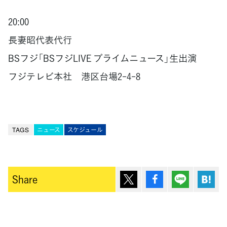
20:00
長妻昭代表代行
BSフジ「BSフジLIVE プライムニュース」生出演
フジテレビ本社 港区台場2-4-8
TAGS
ニュース
スケジュール
ポスト
シェア
Lineで送
は
Share