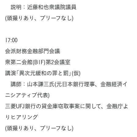
説明：近藤和也衆議院議員
(頭撮りあり、ブリーフなし)
17:00
会派財務金融部門会議
衆第二会館(B1F)第2会議室
講演「異次元緩和の罪と罰」(仮)
講師：山本謙三氏(元日本銀行理事、金融経済イ
ニシアティブ代表)
三菱UFJ銀行の貸金庫窃取事案に関して、金融庁よ
りヒアリング
(頭撮りあり、ブリーフなし)