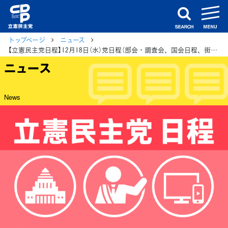
m
search
トップページ
ニュース
【立憲民主党日程】12月18日（水）党日程（部会・調査会、国会日程、街頭演説、メディア出演等）
ニュース
News