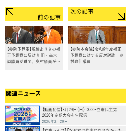
次の記事
前の記事
【参院予算委】規模ありきの補
【参院本会議】令和6年度補正
正予算案に反対 川田・高木
予算案に対する反対討論 奥
両議員が質問、奥村議員が討
村政佳議員
論
関連ニュース
【動画配信】3月29日（日）13:00-立憲民主党
2026年定期大会を生配信
2026年3月29日
【立憲ライブ】「なぜ君は代表になれなかった