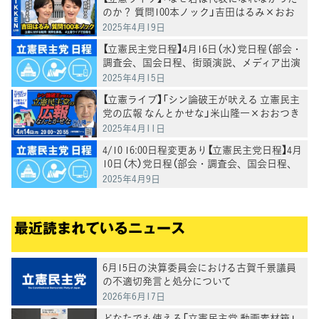
のか？ 質問100本ノック」吉田はるみ×おお
つき紅葉
2025年4月19日
【立憲民主党日程】4月16日（水）党日程（部会・
調査会、国会日程、街頭演説、メディア出演
等）
2025年4月15日
【立憲ライブ】「シン論破王が吠える 立憲民主
党の広報 なんとかせな」米山隆一×おおつき
紅葉×村田きょうこ
2025年4月11日
4/10 16:00日程変更あり【立憲民主党日程】4月
10日（木）党日程（部会・調査会、国会日程、
街頭演説、メディア出演等）
2025年4月9日
最近読まれているニュース
6月15日の決算委員会における古賀千景議員
の不適切発言と処分について
2026年6月17日
どなたでも使える「立憲民主党 動画素材箱」