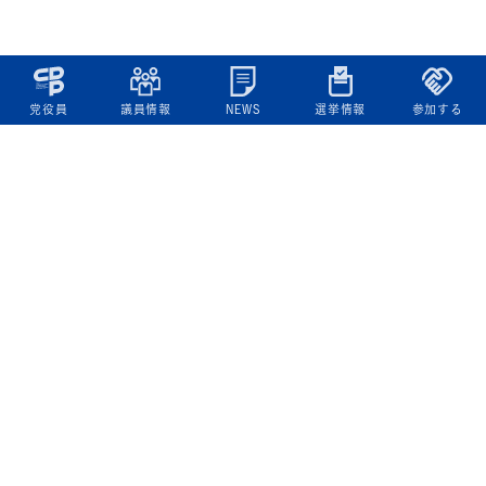
党役員
議員情報
NEWS
選挙情報
参加する
立憲民主党について
綱領
役員一覧
次の内閣
委員会委員一覧
議員・総支部長一覧
党本部所在地
都道府県連一覧
立憲民主党 活動計画・活動報告
ニュース
政策情報
基本政策
ビジョン２２
政策集
選挙政策
国会レポート
政調活動ニュース
提出法案
選挙情報
参院選2025選挙結果
衆院選2024選挙結果