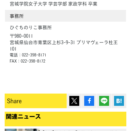
宮城学院女子大学 学芸学部 家政学科 卒業
事務所
ひぐちのりこ事務所
〒980-0011
宮城県仙台市青葉区上杉3-9-31 プリマヴェーラ杜王
101
電話：022-398-8171
FAX：022-398-8172
ポスト
シェア
Lineで送
は
Share
関連ニュース