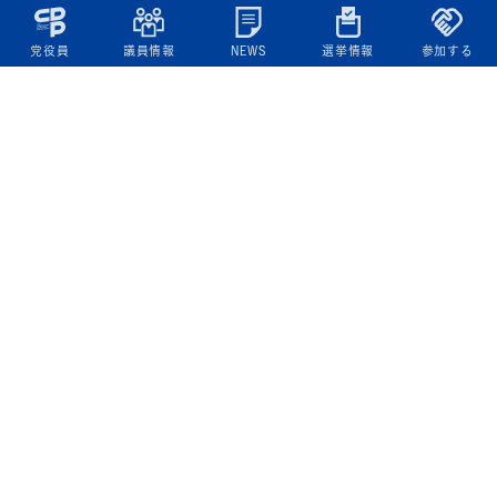
党役員
議員情報
NEWS
選挙情報
参加する
立憲民主党について
綱領
役員一覧
次の内閣
委員会委員一覧
議員・総支部長一覧
党本部所在地
都道府県連一覧
立憲民主党 活動計画・活動報告
ニュース
政策情報
基本政策
ビジョン２２
政策集
選挙政策
国会レポート
政調活動ニュース
提出法案
選挙情報
参院選2025選挙結果
衆院選2024選挙結果
参院選2022選挙結果
衆院選2021選挙結果
第20回統一地方自治体選挙 結果一覧
候補者公募2026