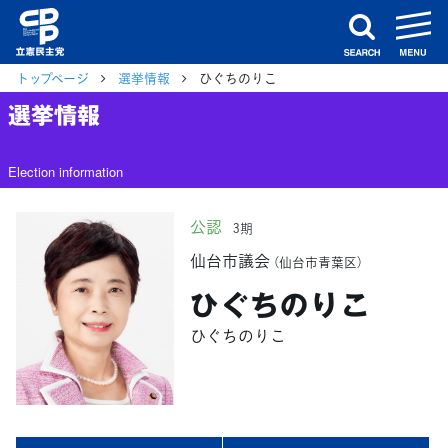
m
search
トップページ
選挙情報
ひぐちのりこ
選挙情報
Election information
公認
3期
仙台市議会
（仙台市青葉区）
ひぐちのりこ
ひぐちのりこ