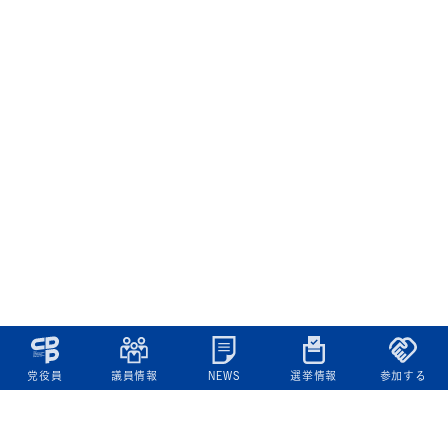
党役員
議員情報
NEWS
選挙情報
参加する
立憲民主党について