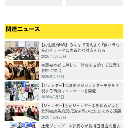
安で苦しむ方がいる社会構造
を本気で変えなければならな
い」
関連ニュース
【女性議員NW】「みんなで考えよう『票ハラ対
策』」をテーマに実践的な対応を共有
2026年7月30日
空襲被害者に対して一時金を支給する法案を
参院に提出
2026年7月8日
【ジェンダー】宮城県連がジェンダー平等を実
現する街頭キャンペーンを開催
2026年7月5日
【ジェンダー】辻元ジェンダー本部長らが女性
差別撤廃条約選択議定書の批准を求める請願
を受ける
2026年6月25日
辻元ジェンダー本部長らが黄川田担当大臣よ