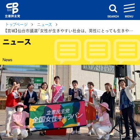
m
search
トップページ
ニュース
【宮城】仙台市議選「女性が生きやすい社会は、男性にとっても生きやすい社会」
ニュース
News