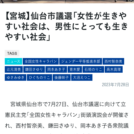
【宮城】仙台市議選「女性が生きや
すい社会は、男性にとっても生き
やすい社会」
TAGS
ニュース
全国女性キャラバン
ジェンダー平等推進本部
西村智奈美
辻元清美
鎌田さゆり
岡本あき子
青木愛
石垣のりこ
高木真理
ゆさみゆき
ひぐちのりこ
後藤咲子
大沼えつこ
2023年7月28日
宮城県仙台市で7月27日、仙台市議選に向けて立
憲民主党「全国女性キャラバン」街頭演説会が開催さ
れ、西村智奈美、鎌田さゆり、岡本あき子各衆院議