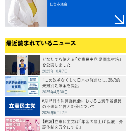
仙台市議会
最近読まれているニュース
どなたでも使える「立憲民主党 動画素材箱」
を公開しました
2025年10月7日
「この改革なくして日本の前進なし」選択的
夫婦別姓法案を提出
2025年4月30日
6月15日の決算委員会における古賀千景議員
の不適切発言と処分について
2026年6月17日
【政調】立憲民主党は「年金の底上げ 医療・介
護体制を万全にする」