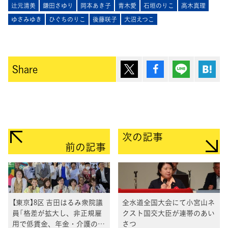
辻元清美
鎌田さゆり
岡本あき子
青木愛
石垣のりこ
高木真理
ゆさみゆき
ひぐちのりこ
後藤咲子
大沼えつこ
ポスト
シェア
Lineで送
は
Share
次の記事
前の記事
【東京】8区 吉田はるみ衆院議
全水道全国大会にて小宮山ネ
員「格差が拡大し、非正規雇
クスト国交大臣が連帯のあい
用で低賃金、年金・介護の不
さつ