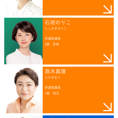
石垣のりこ
いしがきのりこ
参議院議員
2期
宮城
高木真理
たかぎまり
参議院議員
1期
埼玉