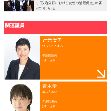
り「政治分野における女性の活躍促進」の要
請を受ける
2026年6月9日
関連議員
辻󠄀元清美
つじもときよみ
参議院議員
1期
比例
青木愛
あおきあい
参議院議員
3期
比例