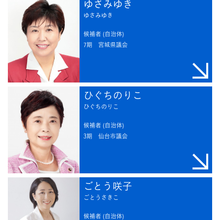
ゆさみゆき
ゆさみゆき
候補者 (自治体)
7期
宮城県議会
ひぐちのりこ
ひぐちのりこ
候補者 (自治体)
3期
仙台市議会
ごとう咲子
ごとうさきこ
候補者 (自治体)