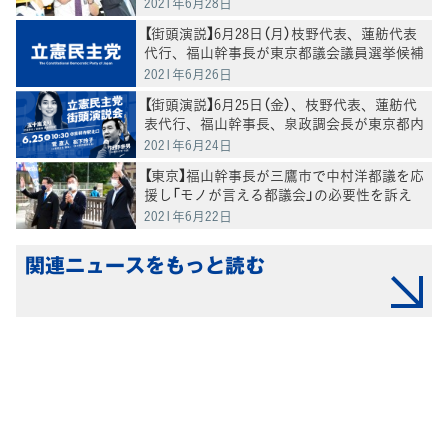
2021年6月28日
【街頭演説】6月28日（月）枝野代表、蓮舫代表
代行、福山幹事長が東京都議会議員選挙候補
者の応援演説
2021年6月26日
【街頭演説】6月25日（金）、枝野代表、蓮舫代
表代行、福山幹事長、泉政調会長が東京都内
で街頭演説
2021年6月24日
【東京】福山幹事長が三鷹市で中村洋都議を応
援し「モノが言える都議会」の必要性を訴え
2021年6月22日
関連ニュースをもっと読む