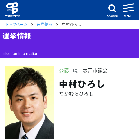
m
search
トップページ
選挙情報
中村ひろし
選挙情報
Election information
公認
坂戸市議会
1期
中村ひろし
なかむらひろし