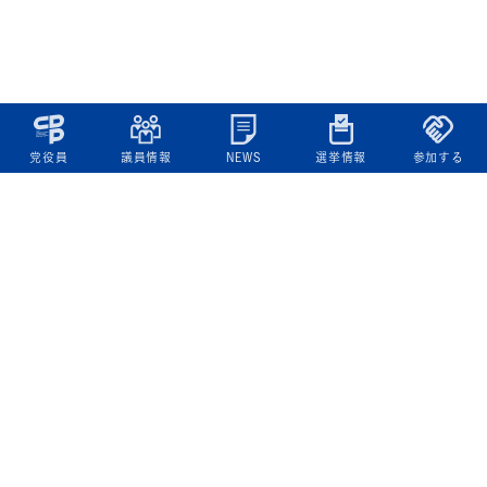
党役員
議員情報
NEWS
選挙情報
参加する
立憲民主党について
綱領
役員一覧
次の内閣
委員会委員一覧
議員・総支部長一覧
党本部所在地
都道府県連一覧
立憲民主党 活動計画・活動報告
ニュース
政策情報
基本政策
ビジョン２２
政策集
選挙政策
国会レポート
政調活動ニュース
提出法案