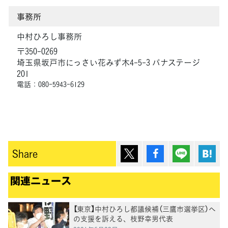
事務所
中村ひろし事務所
〒350-0269
埼玉県坂戸市にっさい花みず木4-5-3 パナステージ
201
電話：080-5943-6129
ポスト
シェア
Lineで送
は
Share
関連ニュース
【東京】中村ひろし都議候補（三鷹市選挙区）へ
の支援を訴える、枝野幸男代表