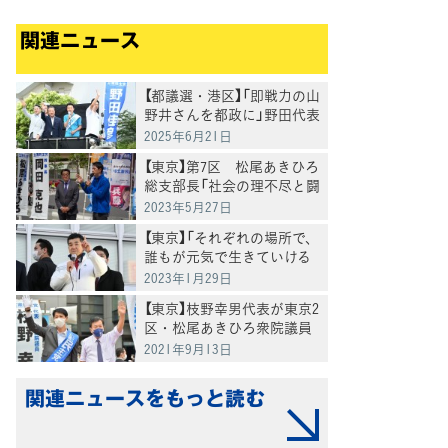
関連ニュース
【都議選・港区】「即戦力の山
野井さんを都政に」野田代表
が応援
2025年6月21日
【東京】第7区 松尾あきひろ
総支部長「社会の理不尽と闘
う」岡田幹事長と訴え
2023年5月27日
【東京】「それぞれの場所で、
誰もが元気で生きていける
国にするために」泉代表が訴
2023年1月29日
え
【東京】枝野幸男代表が東京2
区・松尾あきひろ衆院議員
のオープンライブトークに
2021年9月13日
参加
関連ニュースをもっと読む