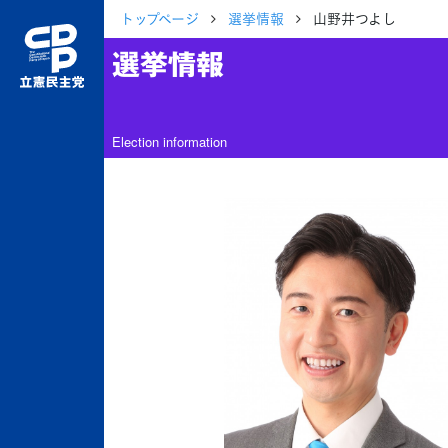
トップページ
選挙情報
山野井つよし
選挙情報
Election information