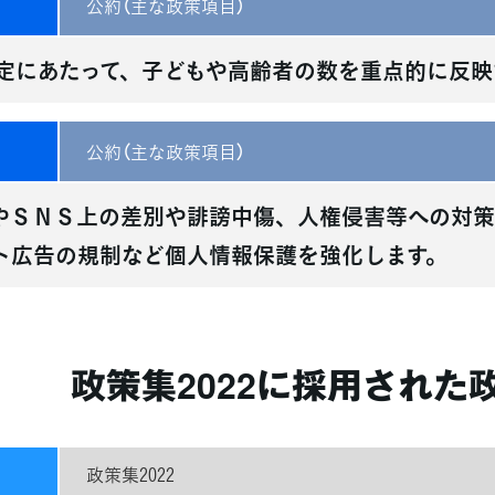
公約（主な政策項目）
定にあたって、子どもや高齢者の数を重点的に反映
公約（主な政策項目）
やＳＮＳ上の差別や誹謗中傷、人権侵害等への対策
ト広告の規制など個人情報保護を強化します。
政策集2022に
採用された
政策集2022