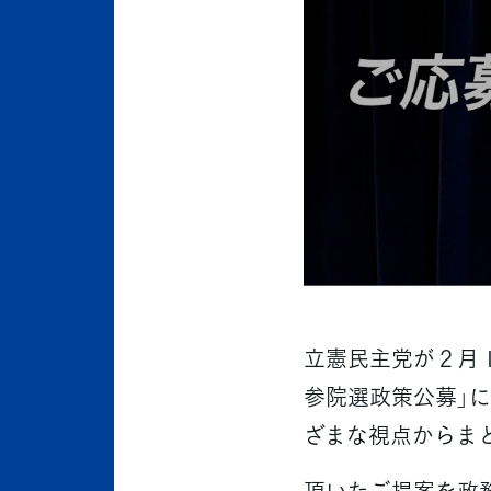
立憲民主党が２月
参院選政策公募」
ざまな視点からま
頂いたご提案を政務