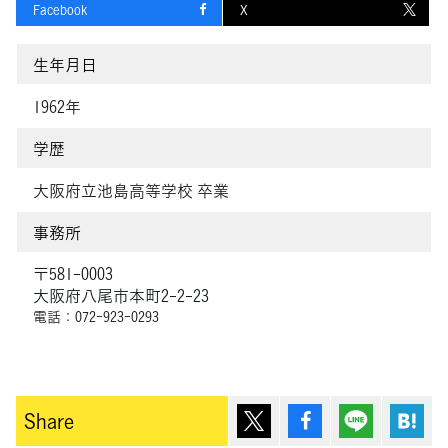
Facebook
X
生年月日
1962年
学歴
大阪府立池島高等学校 卒業
事務所
〒581-0003
大阪府八尾市本町2-2-23
電話：072-923-0293
ポスト
シェア
Lineで送
は
Share