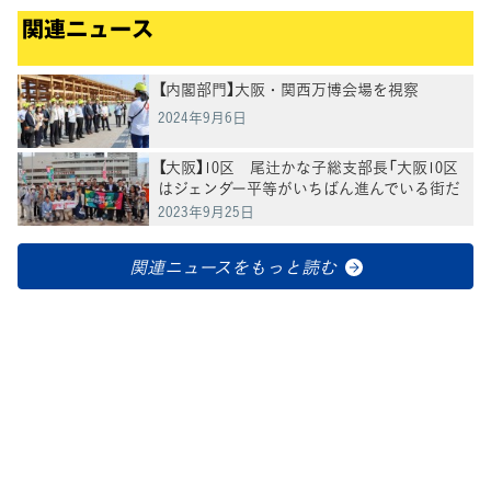
関連ニュース
【内閣部門】大阪・関西万博会場を視察
2024年9月6日
【大阪】10区 尾辻かな子総支部長「大阪10区
はジェンダー平等がいちばん進んでいる街だ
と言えるように一緒にがんばろう」
2023年9月25日
関連ニュースをもっと読む