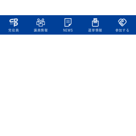
党役員
議員情報
NEWS
選挙情報
参加する
立憲民主党について
綱領
役員一覧
次の内閣
委員会委員一覧
議員・総支部長一覧
党本部所在地
都道府県連一覧
立憲民主党 活動計画・活動報告
ニュース
政策情報
基本政策
ビジョン２２
政策集
選挙政策
国会レポート
政調活動ニュース
提出法案
選挙情報
参院選2025選挙結果
衆院選2024選挙結果