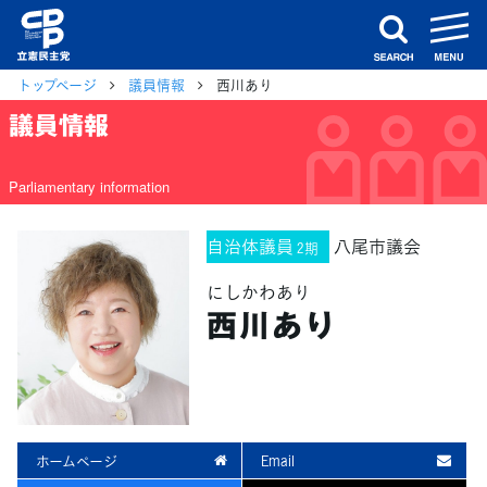
m
search
トップページ
議員情報
西川あり
議員情報
Parliamentary information
自治体議員
八尾市議会
2期
にしかわあり
西川あり
ホームページ
Email