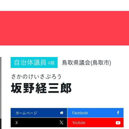
自治体議員
鳥取県議会(鳥取市)
4期
さかのけいさぶろう
坂野経三郎
ホームページ
Facebook
X
Youtube