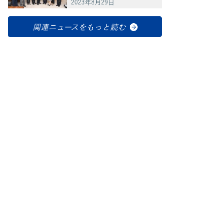
連とともに谷公一防災担当
2023年8月29日
大臣に申し入れ
関連ニュースをもっと読む
てブ