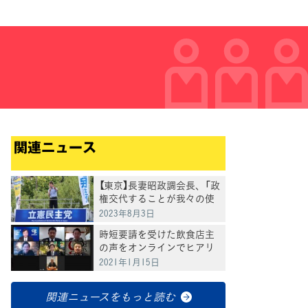
関連ニュース
【東京】長妻昭政調会長、「政
権交代することが我々の使
命」と訴え
2023年8月3日
時短要請を受けた飲食店主
の声をオンラインでヒアリ
ング、枝野代表と逢坂本部
2021年1月15日
長
関連ニュースをもっと読む