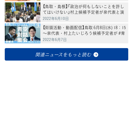
【鳥取・島根】「政治が何もしないことを許し
てはいけない」村上候補予定者が泉代表と演
説
2022年6月10日
【街頭活動・動画配信】鳥取 6月8日(水) 18：15
～泉代表・村上たいじろう候補予定者が #青
空対話集会 を開催
2022年6月7日
関連ニュースをもっと読む