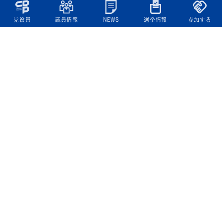
党役員
議員情報
NEWS
選挙情報
参加する
立憲民主党について
綱領
役員一覧
次の内閣
委員会委員一覧
議員・総支部長一覧
党本部所在地
都道府県連一覧
立憲民主党 活動計画・活動報告
ニュース
政策情報
基本政策
ビジョン２２
政策集
選挙政策
国会レポート
政調活動ニュース
提出法案
選挙情報
参院選2025選挙結果
衆院選2024選挙結果
参院選2022選挙結果
衆院選2021選挙結果
第20回統一地方自治体選挙 結果一覧
候補者公募2026