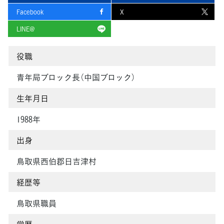
Facebook
X
LINE@
役職
青年局ブロック長（中国ブロック）
生年月日
1988年
出身
鳥取県西伯郡日吉津村
経歴等
鳥取県職員
学歴