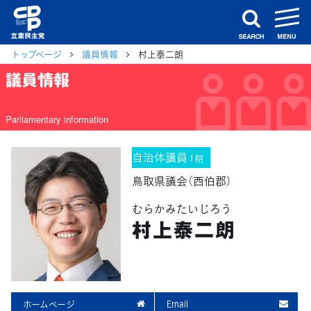
m
search
トップページ
議員情報
村上泰二朗
議員情報
Parliamentary information
自治体議員
1期
鳥取県議会（西伯郡）
むらかみたいじろう
村上泰二朗
ホームページ
Email