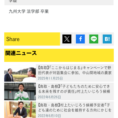
九州大学 法学部 卒業
ポスト
シェア
Lineで送
は
Share
関連ニュース
【鳥取】「ここからはじまる」キャンペーンで野
田代表が対話集会に参加、中山間地域の農家
と懇談
2025年11月25日
【鳥取・島根】「子どもたちのために安心でき
る未来を残すのが責任」村上たいじろう候補
が大西選対委員長と演説
2022年6月26日
【鳥取・島根】村上たいじろう候補予定者「子
ども達のために社会を維持する方向にかじを
切る」
2022年6月10日