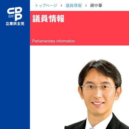
トップページ
議員情報
網中肇
議員情報
Parliamentary information