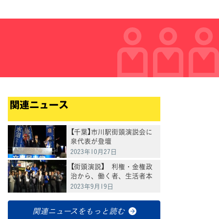
関連ニュース
【千葉】市川駅街頭演説会に
泉代表が登壇
2023年10月27日
【街頭演説】 利権・金権政
治から、働く者、生活者本
位の政治への転換を訴え
2023年9月19日
関連ニュースをもっと読む