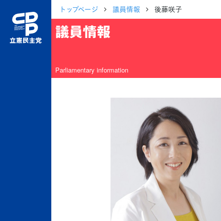
トップページ
議員情報
後藤咲子
議員情報
Parliamentary information