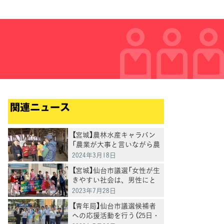
関連ニュース
【宮城】農林水産キャラバン
「農業が大事と言いながら農
業予算は増えていない。一
2024年3月18日
緒に本気で闘う」田名部議員
【宮城】仙台市議選「女性が生
きやすい社会は、男性にと
っても生きやすい社会」
2023年7月28日
【青年局】仙台市議選候補者
への応援活動を行う（25日・