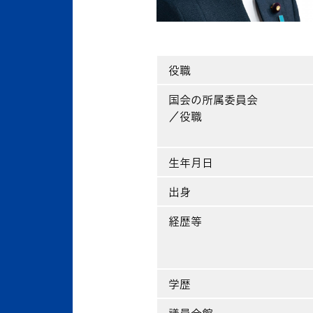
役職
国会の所属委員会
／役職
生年月日
出身
経歴等
学歴
議員会館