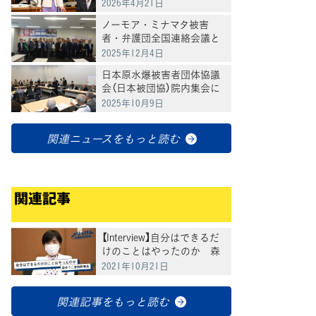
を追及
2026年4月21日
ノーモア・ミナマタ被害
者・弁護団全国連絡会議と
の懇談会を開催
2025年12月4日
日本原水爆被害者団体協議
会（日本被団協）院内集会に
野田代表が出席
2025年10月9日
関連ニュースをもっと読む
関連記事
【Interview】自分はできるだ
けのことはやったのか 森
ゆうこ参院幹事長
2021年10月21日
関連記事をもっと読む