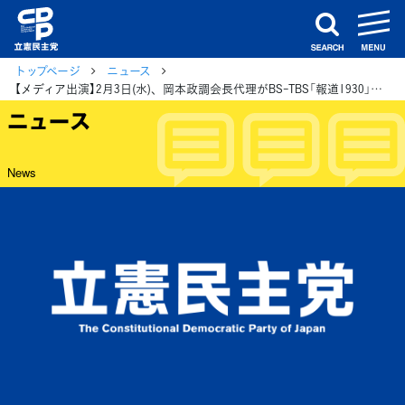
m
search
トップページ
ニュース
【メディア出演】2月3日(水)、岡本政調会長代理がBS-TBS「報道1930」に生出演
ニュース
News