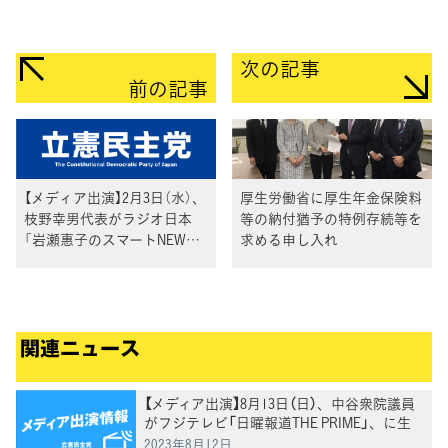
次の記事
前の記事
【メディア出演】2月3日（水）、
厚生労働省に厚生年金保険料
枝野幸男代表がラジオ日本
等の納付猶予の特例存続等を
「岩瀬惠子のスマートNEWS」
求める申し入れ
に生出演
関連ニュース
【メディア出演】8月13日（日）、中谷衆院議員
がフジテレビ「日曜報道THE PRIME」、に生
出演
2023年8月12日