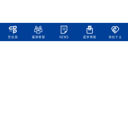
党役員
議員情報
NEWS
選挙情報
参加する
立憲民主党について
綱領
役員一覧
次の内閣
委員会委員一覧
議員・総支部長一覧
党本部所在地
都道府県連一覧
立憲民主党 活動計画・活動報告
ニュース
政策情報
基本政策
ビジョン２２
政策集
選挙政策
国会レポート
政調活動ニュース
提出法案
選挙情報