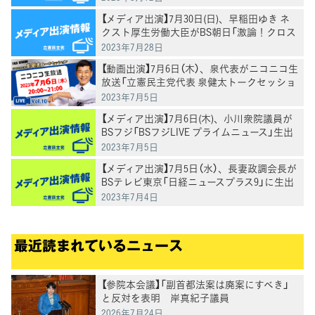
【メディア出演】7月30日(日)、早稲田ゆき ネ
クスト厚生労働大臣がBS朝日「激論！クロス
ファイア」に出演
2023年7月28日
【動画出演】7月6日（木）、泉代表がニコニコ生
放送「立憲民主党代表 泉健太トークセッショ
ン」に生出演
2023年7月5日
【メディア出演】7月6日(木)、小川衆院議員が
BSフジ「BSフジLIVE プライムニュース」生出
演
2023年7月5日
【メディア出演】7月5日（水）、長妻政調会長が
BSテレビ東京「日経ニュースプラス9」に生出
演
2023年7月4日
最近読まれているニュース
【参院本会議】「副首都法案は廃案にすべき」
と反対を表明 岸真紀子議員
2026年7月24日