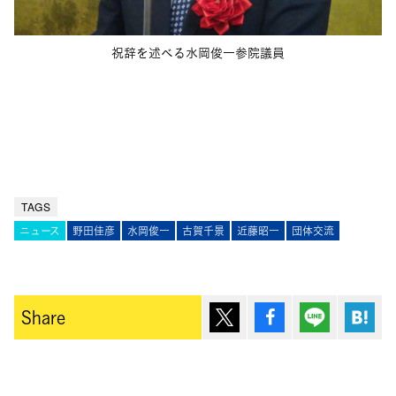
祝辞を述べる水岡俊一参院議員
TAGS
ニュース
野田佳彦
水岡俊一
古賀千景
近藤昭一
団体交流
ポスト
シェア
Lineで送
は
Share