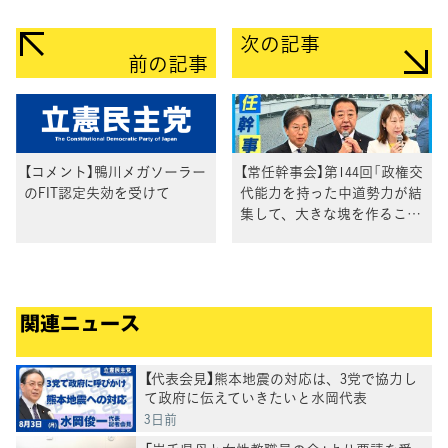
次の記事
前の記事
【コメント】鴨川メガソーラー
【常任幹事会】第144回「政権交
のFIT認定失効を受けて
代能力を持った中道勢力が結
集して、大きな塊を作ること
を共有できることを確認」野
田代表
関連ニュース
【代表会見】熊本地震の対応は、3党で協力し
て政府に伝えていきたいと水岡代表
3日前