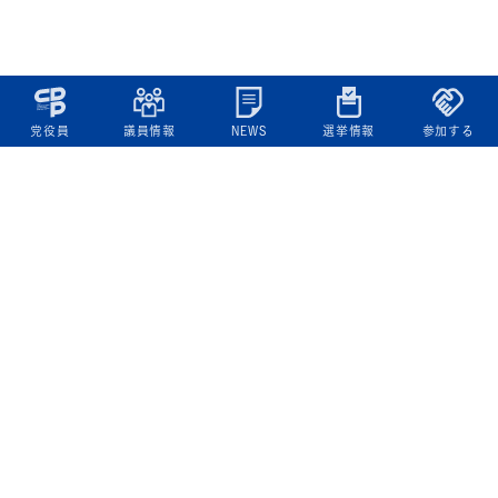
党役員
議員情報
NEWS
選挙情報
参加する
立憲民主党について
綱領
役員一覧
次の内閣
委員会委員一覧
議員・総支部長一覧
党本部所在地
都道府県連一覧
立憲民主党 活動計画・活動報告
ニュース
政策情報
基本政策
ビジョン２２
政策集
選挙政策
国会レポート
政調活動ニュース
提出法案
選挙情報