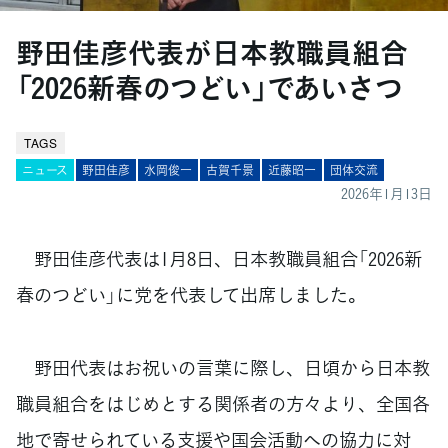
野田佳彦代表が日本教職員組合
「2026新春のつどい」であいさつ
TAGS
ニュース
野田佳彦
水岡俊一
古賀千景
近藤昭一
団体交流
2026年1月13日
野田佳彦代表は1月8日、日本教職員組合「2026新
春のつどい」に党を代表して出席しました。
野田代表はお祝いの言葉に際し、日頃から日本教
職員組合をはじめとする関係者の方々より、全国各
地で寄せられている支援や国会活動への協力に対