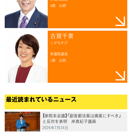
4期
比例
古賀千景
こがちかげ
参議院議員
1期
比例
最近読まれているニュース
【参院本会議】「副首都法案は廃案にすべき」
と反対を表明 岸真紀子議員
2026年7月24日