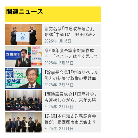
関連ニュース
新党名は「中道改革連合」、
略称「中道」に 野田代表と
公明・斉藤代表が発表
2026年1月16日
令和8年度予算案対案作成
へ 「ベストとは全く思って
ない」安住幹事長
2025年12月26日
【幹事長会見】「中道リベラル
勢力の結集で政権の受け皿
を」安住淳幹事長
2025年12月23日
【両院議員総会】「国際社会と
も連携しながら、来年の勝
負の年に向け党一丸となっ
2025年12月17日
て取り組む」と野田代表
【政調】本庄知史政務調査会
長が、指定都市市長会より
「多様な大都市制度実現プロ
2025年12月11日
ジェクト報告書」に関する要