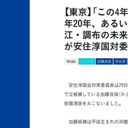
【東京】「この4
年20年、ある
江・調布の未来
が安住淳国対委
TAGS
ニュース
加藤良哉
安住淳
安住淳国会対策委員長は29日
で立候補している加藤良哉（か
街頭演説をおこないました。
加藤候補は平成生まれの30歳