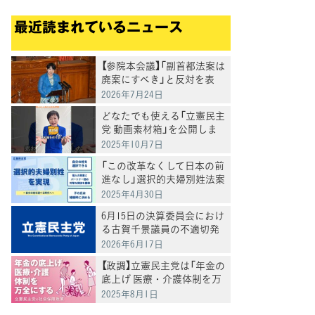
請を受け、意見交換
最近読まれているニュース
【参院本会議】「副首都法案は
廃案にすべき」と反対を表
明 岸真紀子議員
2026年7月24日
どなたでも使える「立憲民主
党 動画素材箱」を公開しま
した
2025年10月7日
「この改革なくして日本の前
進なし」選択的夫婦別姓法案
を提出
2025年4月30日
6月15日の決算委員会におけ
る古賀千景議員の不適切発
言と処分について
2026年6月17日
【政調】立憲民主党は「年金の
底上げ 医療・介護体制を万
全にする」
2025年8月1日