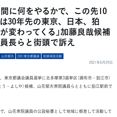
年間に何をやるかで、この先10
いは30年先の東京、日本、狛
が変わってくる」加藤良哉候補
員長らと街頭で訴え
山花郁夫
2021東京都議選
街頭演説活動
2021年6月29日
、東京都議会議員選挙に北多摩第3選挙区（調布市・狛江市）
とう・よしや）候補、山花郁夫衆院議員らとともに狛江駅前で
で、山花衆院議員の公設秘書として地域に根差して活動して