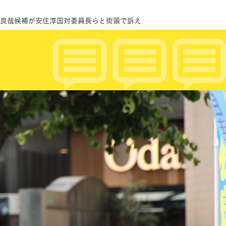
加藤良哉候補が安住淳国対委員長らと街頭で訴え