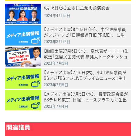
4月16日（火）立憲民主党街頭演説会
2024年4月15日
【メディア出演】8月13日（日）、中谷衆院議員
がフジテレビ「日曜報道THE PRIME」、に生
出演
2023年8月12日
【動画出演】7月6日（木）、泉代表がニコニコ生
放送「立憲民主党代表 泉健太トークセッショ
ン」に生出演
2023年7月5日
【メディア出演】7月6日(木)、小川衆院議員が
BSフジ「BSフジLIVE プライムニュース」生出
演
2023年7月5日
【メディア出演】7月5日（水）、長妻政調会長が
BSテレビ東京「日経ニュースプラス9」に生出
演
2023年7月4日
関連議員