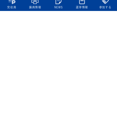
党役員
議員情報
NEWS
選挙情報
参加する
立憲民主党について
綱領
役員一覧
次の内閣
委員会委員一覧
議員・総支部長一覧
党本部所在地
都道府県連一覧
立憲民主党 活動計画・活動報告
ニュース
政策情報
基本政策
ビジョン２２
政策集
選挙政策
国会レポート
政調活動ニュース
提出法案
選挙情報
参院選2025選挙結果
衆院選2024選挙結果
参院選2022選挙結果
衆院選2021選挙結果
第20回統一地方自治体選挙 結果一覧
候補者公募2026