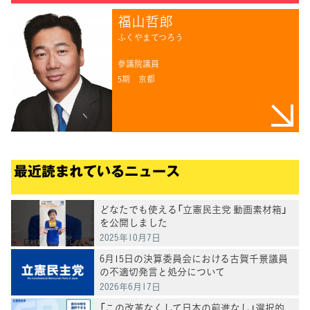
福山哲郎
ふくやまてつろう
参議院議員
5期
京都
最近読まれているニュース
どなたでも使える「立憲民主党 動画素材箱」
を公開しました
2025年10月7日
6月15日の決算委員会における古賀千景議員
の不適切発言と処分について
2026年6月17日
「この改革なくして日本の前進なし」選択的