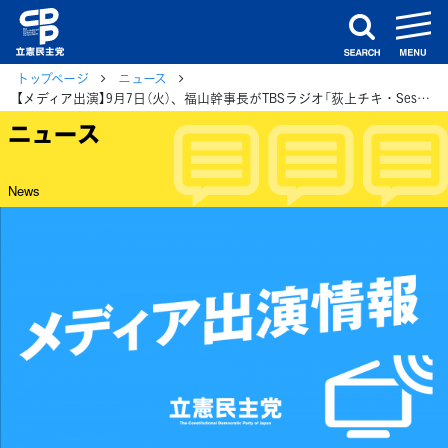
m
search
トップページ
ニュース
【メディア出演】9月7日（火）、福山幹事長がTBSラジオ「荻上チキ・Session」に電話生出演
ニュース
News