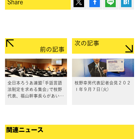
ポスト
シェア
Lineで送
は
Share
次の記事
前の記事
全日本ろうあ連盟「手話言語
枝野幸男代表記者会見２０２
法制定を求める集会」で枝野
１年９月７日（火）
代表、福山幹事長らがあいさ
つ
関連ニュース