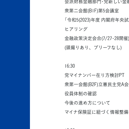
会派財務金融部門･党新しい金
衆第二会館(B1F)第5会議室
「令和5(2023)年度 内閣府
ヒアリング
金融政策決定会合(7/27･28
(頭撮りあり、ブリーフなし)
16:30
党マイナンバー在り方検討PT
衆第一会館(B2F)立憲民主党A
役員体制の確認
今後の進め方について
マイナ保険証に紐づく情報整備