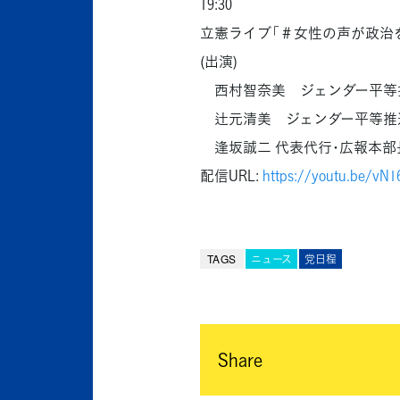
19:30
立憲ライブ「＃女性の声が政治
(出演)
西村智奈美 ジェンダー平等
辻元清美 ジェンダー平等推
逢坂誠二 代表代行･広報本部
配信URL:
https://youtu.be/vN
TAGS
ニュース
党日程
Share