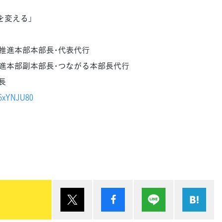
を変える」
推進本部本部長･代表代行
進本部副本部長･つながる本部長代行
長
16xYNJU80
ポスト
シェア
Lineで送る
は