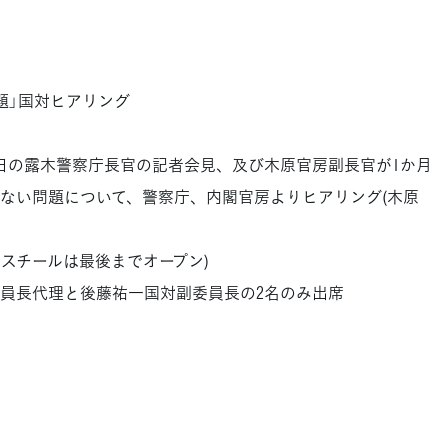
題」国対ヒアリング
3日の露木警察庁長官の記者会見、及び木原官房副長官が1か月
ない問題について、警察庁、内閣官房よりヒアリング(木原
スチールは最後までオープン)
員長代理と後藤祐一国対副委員長の2名のみ出席