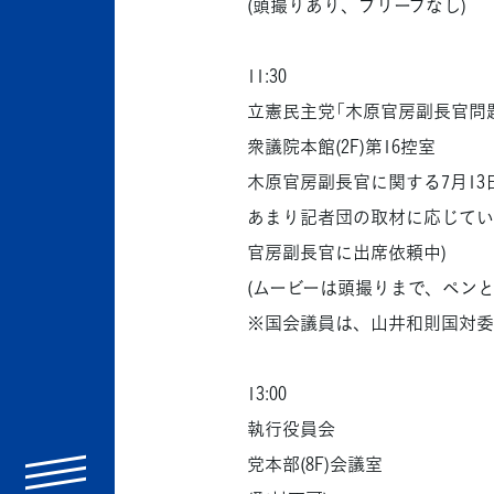
(頭撮りあり、ブリーフなし)
11:30
立憲民主党「木原官房副長官問
衆議院本館(2F)第16控室
木原官房副長官に関する7月1
あまり記者団の取材に応じてい
官房副長官に出席依頼中)
(ムービーは頭撮りまで、ペンと
※国会議員は、山井和則国対委
13:00
執行役員会
党本部(8F)会議室
menu