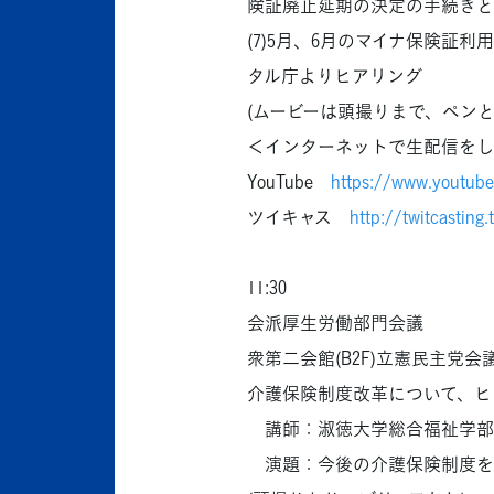
険証廃止延期の決定の手続きと
(7)5月、6月のマイナ保険証
タル庁よりヒアリング
(ムービーは頭撮りまで、ペンと
＜インターネットで生配信をし
YouTube
https://www.youtube
ツイキャス
http://twitcasting
11:30
会派厚生労働部門会議
衆第二会館(B2F)立憲民主党会
介護保険制度改革について、ヒ
講師：淑徳大学総合福祉学部
演題：今後の介護保険制度を考