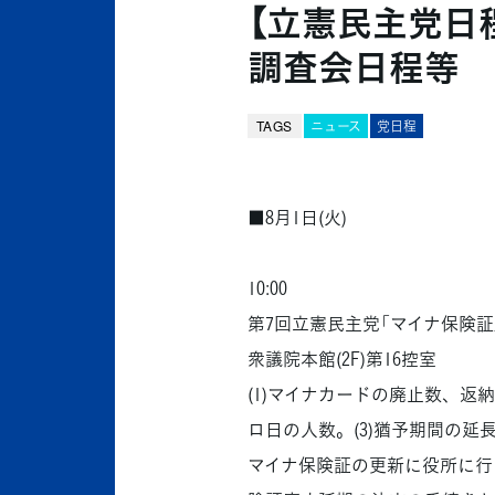
【立憲民主党日程
調査会日程等
TAGS
ニュース
党日程
■8月1日(火)
10:00
第7回立憲民主党「マイナ保険証
衆議院本館(2F)第16控室
(1)マイナカードの廃止数、返
ロ日の人数。(3)猶予期間の延
マイナ保険証の更新に役所に行く