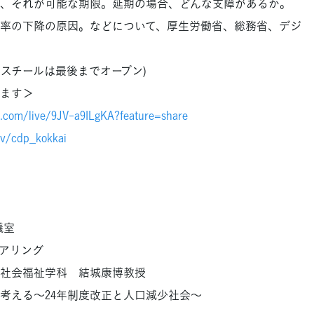
、それが可能な期限。延期の場合、どんな支障があるか。
利用率の下降の原因。などについて、厚生労働省、総務省、デジ
スチールは最後までオープン)
ます＞
.com/live/9JV-a9ILgKA?feature=share
.tv/cdp_kokkai
議室
アリング
社会福祉学科 結城康博教授
える～24年制度改正と人口減少社会～