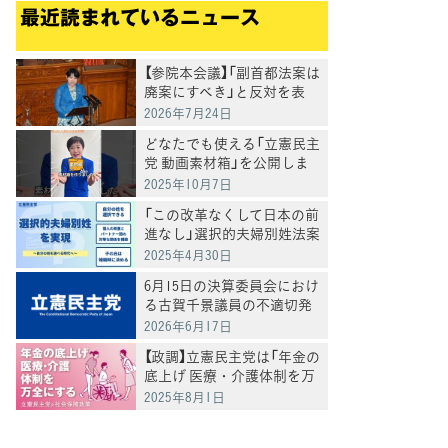
最近読まれているニュース
【参院本会議】「副首都法案は
廃案にすべき」と反対を表
明 岸真紀子議員
2026年7月24日
どなたでも使える「立憲民主
党 動画素材箱」を公開しま
した
2025年10月7日
「この改革なくして日本の前
進なし」選択的夫婦別姓法案
を提出
2025年4月30日
6月15日の決算委員会におけ
る古賀千景議員の不適切発
言と処分について
2026年6月17日
【政調】立憲民主党は「年金の
底上げ 医療・介護体制を万
全にする」
2025年8月1日