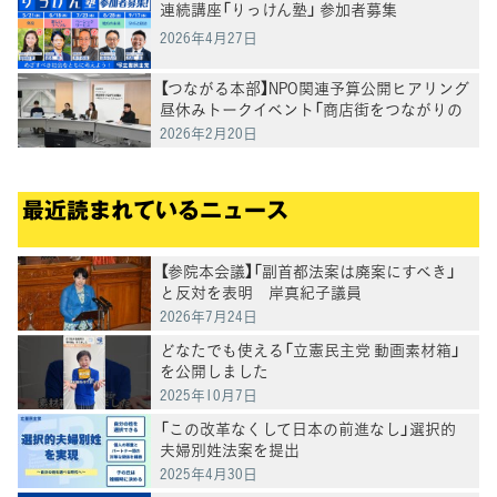
連続講座「りっけん塾」 参加者募集
2026年4月27日
【つながる本部】NPO関連予算公開ヒアリング
昼休みトークイベント「商店街をつながりの
場に」を開催
2026年2月20日
最近読まれているニュース
【参院本会議】「副首都法案は廃案にすべき」
と反対を表明 岸真紀子議員
2026年7月24日
どなたでも使える「立憲民主党 動画素材箱」
を公開しました
2025年10月7日
「この改革なくして日本の前進なし」選択的
夫婦別姓法案を提出
2025年4月30日