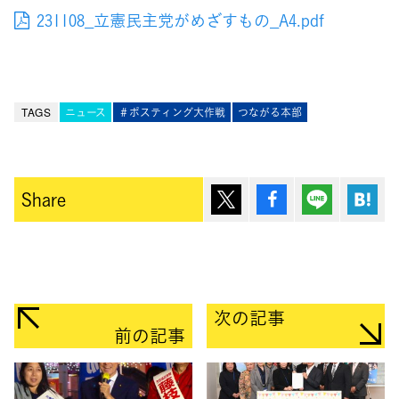
231108_立憲民主党がめざすもの_A4.pdf
TAGS
ニュース
＃ポスティング大作戦
つながる本部
ポスト
シェア
Lineで送
は
Share
次の記事
前の記事