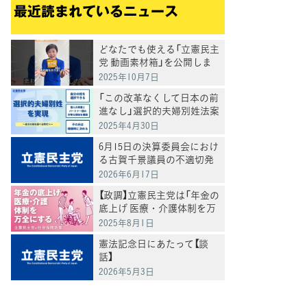
最近読まれているニュース
どなたでも使える「立憲民主
党 動画素材箱」を公開しま
した
2025年10月7日
「この改革なくして日本の前
進なし」選択的夫婦別姓法案
を提出
2025年4月30日
6月15日の決算委員会におけ
る古賀千景議員の不適切発
言と処分について
2026年6月17日
【政調】立憲民主党は「年金の
底上げ 医療・介護体制を万
全にする」
2025年8月1日
憲法記念日にあたって【談
話】
2026年5月3日