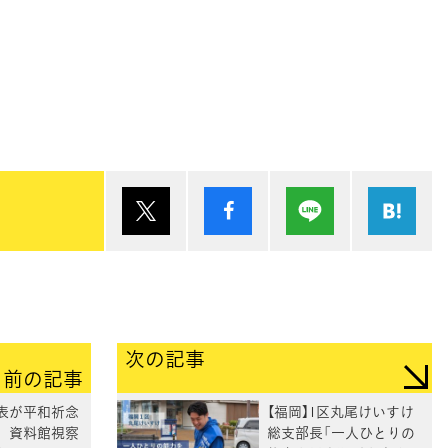
ポスト
シェア
Lineで送る
は
次の記事
前の記事
代表が平和祈念
【福岡】1区丸尾けいすけ
 資料館視察
総支部長「一人ひとりの