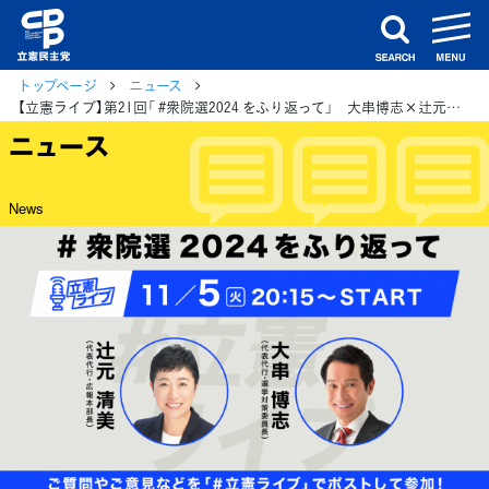
m
search
トップページ
ニュース
【立憲ライブ】第21回「 #衆院選2024 をふり返って」 大串博志×辻元清美
ニュース
News