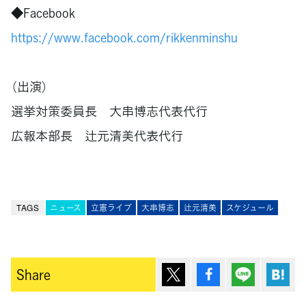
◆Facebook
https://www.facebook.com/rikkenminshu
（出演）
選挙対策委員長 大串博志代表代行
広報本部長 辻元清美代表代行
TAGS
ニュース
立憲ライブ
大串博志
辻元清美
スケジュール
ポスト
シェア
Lineで送
は
Share