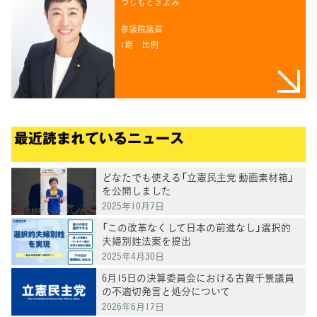
つじもときよみ
参議院議員
1期
比例
最近読まれているニュース
どなたでも使える「立憲民主党 動画素材箱」
を公開しました
2025年10月7日
「この改革なくして日本の前進なし」選択的
夫婦別姓法案を提出
2025年4月30日
6月15日の決算委員会における古賀千景議員
の不適切発言と処分について
2026年6月17日