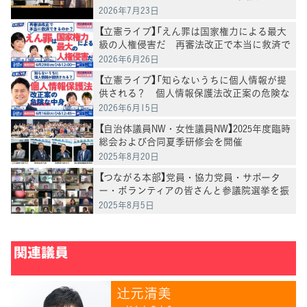
けん塾」第3回を開催 井手英策・慶應義塾大
2026年7月23日
学教授が講演
【立憲ライブ】「えん罪は国家権力による最大
級の人権侵害だ 再審法改正で本当に救済で
きるのか」打越さく良×村田きょうこ×山内
2026年6月26日
かなこ
【立憲ライブ】「知らないうちに個人情報が提
供される？ 個人情報保護法改正案の危険な
中身」郡山りょう×村田きょうこ×山内かな
2026年6月15日
こ
【自治体議員NW・女性議員NW】2025年度臨時
総会および合同夏季研修会を開催
2025年8月20日
【つながる本部】党員・協力党員・サポータ
ー・ボランティアの皆さんと参議院選挙を振
り返る
2025年8月5日
関連議員
辻󠄀元清美