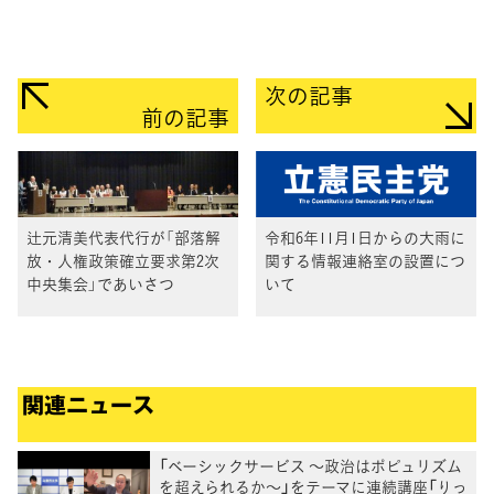
次の記事
前の記事
辻元清美代表代行が「部落解
令和6年11月1日からの大雨に
放・人権政策確立要求第2次
関する情報連絡室の設置につ
中央集会」であいさつ
いて
関連ニュース
「ベーシックサービス ～政治はポピュリズム
を超えられるか～」をテーマに連続講座「りっ