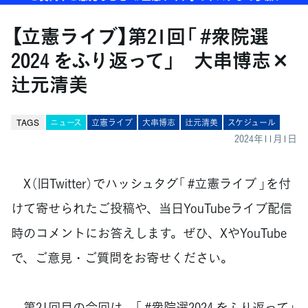
【立憲ライブ】第21回「 #衆院選
2024 をふり返って」 大串博志×
辻元清美
TAGS
ニュース
立憲ライブ
大串博志
辻元清美
スケジュール
2024年11月1日
X（旧Twitter）でハッシュタグ「 #立憲ライブ 」を付
けて寄せられたご投稿や、当日YouTubeライブ配信
時のコメントにお答えします。ぜひ、XやYouTube
で、ご意見・ご質問をお寄せください。
第21回目の今回は、「 #衆院選2024 をふり返って」