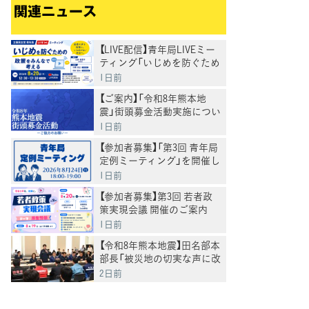
関連ニュース
【LIVE配信】青年局LIVEミー
ティング「いじめを防ぐため
の政策をみんなで考える」
1日前
【ご案内】「令和8年熊本地
震」街頭募金活動実施につい
て
1日前
【参加者募集】「第3回 青年局
定例ミーティング」を開催し
ます
1日前
【参加者募集】第3回 若者政
策実現会議 開催のご案内
一般のオブザーバー参加大
1日前
歓迎♪
【令和8年熊本地震】田名部本
部長「被災地の切実な声に改
めて、必要な対応を」
2日前