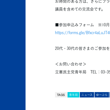
お時間のある方は、さらにフラ
議員を含めての交流会です。
■参加申込みフォーム ※10月1
https://forms.gle/Bfxcr4aLuJT
20代・30代の皆さまのご参加
＜お問い合わせ＞
立憲民主党青年局 TEL：03-359
TAGS
青年局
ニュース
ゆーぷら