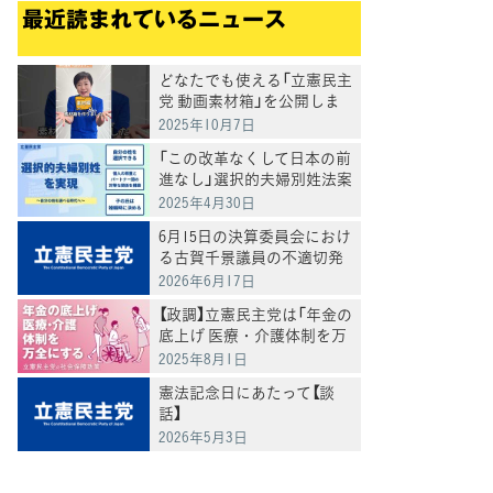
最近読まれているニュース
どなたでも使える「立憲民主
党 動画素材箱」を公開しま
した
2025年10月7日
「この改革なくして日本の前
進なし」選択的夫婦別姓法案
を提出
2025年4月30日
6月15日の決算委員会におけ
る古賀千景議員の不適切発
言と処分について
2026年6月17日
【政調】立憲民主党は「年金の
底上げ 医療・介護体制を万
全にする」
2025年8月1日
憲法記念日にあたって【談
話】
2026年5月3日