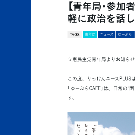
【青年局･参加
軽に政治を話し
TAGS
青年局
ニュース
ゆーぷら
立憲民主党青年局よりお知らせ
この度、りっけんユースPLUSは
「ゆーぷらCAFE」は、日常の“
す。