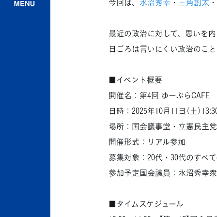
今回は、
水沼秀幸
・
三角創太
・
最近の政治に対して、思いを内
日ごろは言いにくい政治のこと
■イベント概要
開催名：第4回 ゆーぷらCAFE
日時：2025年10月11日（土）13:30
場所：国会議事堂・立憲民主党本
開催形式：リアル参加
募集対象：20代・30代のすべ
参加予定国会議員：水沼秀幸衆
■タイムスケジュール