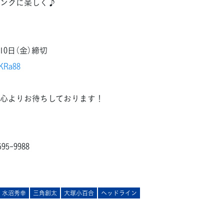
ンクに楽しく♪
0日（金）締切
4KRa88
を心よりお待ちしております！
5-9988
水沼秀幸
三角創太
大塚小百合
ヘッドライン