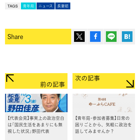
TAGS
青年局
ニュース
長妻昭
ポスト
シェア
Lineで送
は
Share
次の記事
前の記事
【代表会見】事実上の政治空白
【青年局･参加者募集】日常の
は「国民生活をあまりにも無
困りごとから、気軽に政治を
視した状況」野田代表
話してみませんか？