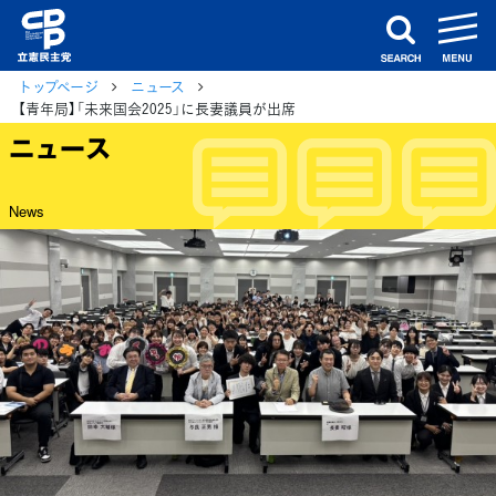
m
search
トップページ
ニュース
【青年局】「未来国会2025」に長妻議員が出席
ニュース
News