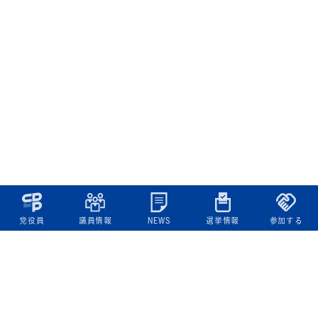
党役員
議員情報
NEWS
選挙情報
参加する
立憲民主党について
綱領
役員一覧
次の内閣
委員会委員一覧
議員・総支部長一覧
党本部所在地
都道府県連一覧