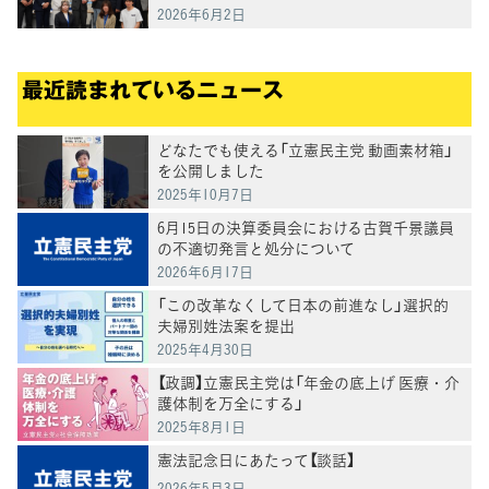
言を受け意見交換
2026年6月2日
最近読まれているニュース
どなたでも使える「立憲民主党 動画素材箱」
を公開しました
2025年10月7日
6月15日の決算委員会における古賀千景議員
の不適切発言と処分について
2026年6月17日
「この改革なくして日本の前進なし」選択的
夫婦別姓法案を提出
2025年4月30日
【政調】立憲民主党は「年金の底上げ 医療・介
護体制を万全にする」
2025年8月1日
憲法記念日にあたって【談話】
2026年5月3日