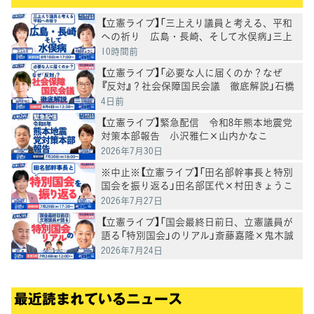
【立憲ライブ】「三上えり議員と考える、平和
への祈り 広島・長崎、そして水俣病」三上
えり×村田きょうこ
10時間前
【立憲ライブ】「必要な人に届くのか？なぜ
『反対』？社会保障国民会議 徹底解説」石橋
通宏×山内かなこ
4日前
【立憲ライブ】緊急配信 令和8年熊本地震党
対策本部報告 小沢雅仁×山内かなこ
2026年7月30日
※中止※【立憲ライブ】「田名部幹事長と特別
国会を振り返る」田名部匡代×村田きょうこ
2026年7月27日
【立憲ライブ】「国会最終日前日、立憲議員が
語る「特別国会」のリアル」斎藤嘉隆×鬼木誠
×村田きょうこ×山内かなこ
2026年7月24日
最近読まれているニュース