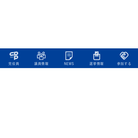
党役員
議員情報
NEWS
選挙情報
参加する
立憲民主党について
綱領
役員一覧
次の内閣
委員会委員一覧
議員・総支部長一覧
党本部所在地
都道府県連一覧
立憲民主党 活動計画・活動報告
ニュース
政策情報
基本政策
ビジョン２２
政策集
選挙政策