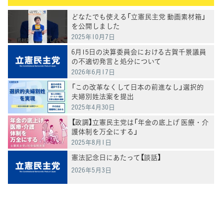
どなたでも使える「立憲民主党 動画素材箱」
を公開しました
2025年10月7日
6月15日の決算委員会における古賀千景議員
の不適切発言と処分について
2026年6月17日
「この改革なくして日本の前進なし」選択的
夫婦別姓法案を提出
2025年4月30日
【政調】立憲民主党は「年金の底上げ 医療・介
護体制を万全にする」
2025年8月1日
憲法記念日にあたって【談話】
2026年5月3日