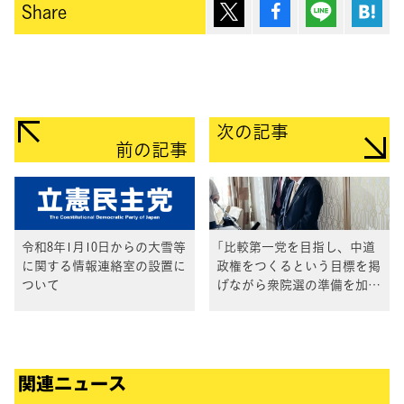
ポスト
シェア
Lineで送
は
Share
次の記事
前の記事
令和8年1月10日からの大雪等
「比較第一党を目指し、中道
に関する情報連絡室の設置に
政権をつくるという目標を掲
ついて
げながら衆院選の準備を加速
したい」野田代表
関連ニュース