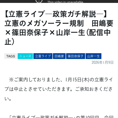
【立憲ライブ―政策ガチ解説―】
立憲のメガソーラー規制 田嶋要
×篠田奈保子×山岸一生（配信中
止）
TAGS
ニュース
立憲ライブ
田嶋要
篠田奈保子
山岸一生
2026年1月9日
※ご案内しておりました、1月15日(木)の立憲ライ
ブは中止とさせていただきます。ご承知おきくださ
い。
「立憲ライブ―政策ガチ解説―」の第10回目。今回