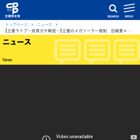
m
search
トップページ
ニュース
【立憲ライブ―政策ガチ解説―】立憲のメガソーラー規制 田嶋要×篠田奈保子×山岸一生（配信中止）
ニュース
News