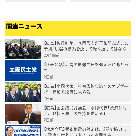
決意
関連ニュース
【広島】被爆81年、水岡代表が平和記念式典に
参列「原爆の惨禍を決して繰り返してはなら
ない」
20時間前
【代表談話】広島の原爆の日を迎えるにあたっ
て
2日前
【広島】水岡代表、核禁条約会議へのオブザー
バー参加を政府に求める
2日前
【広島】国会議員討論会 水岡代表「政府に対
し、非核三原則の堅持を求める」
2日前
【代表会見】熊本地震の対応は、3党で協力し
て政府に伝えていきたいと水岡代表