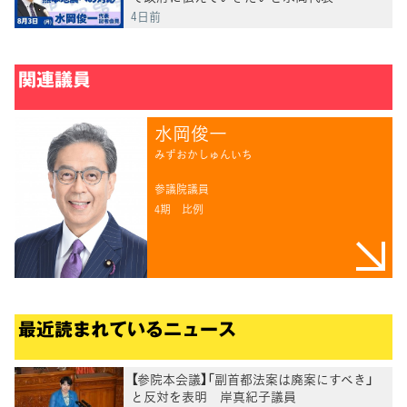
4日前
関連議員
水岡俊一
みずおかしゅんいち
参議院議員
4期
比例
最近読まれているニュース
【参院本会議】「副首都法案は廃案にすべき」
と反対を表明 岸真紀子議員