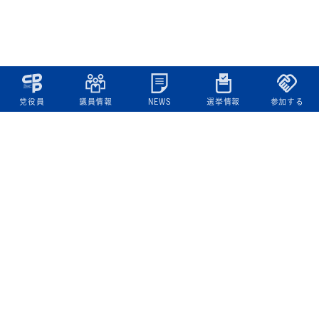
党役員
議員情報
NEWS
選挙情報
参加する
立憲民主党について
綱領
役員一覧
次の内閣
委員会委員一覧
議員・総支部長一覧
党本部所在地
都道府県連一覧
立憲民主党 活動計画・活動報告
ニュース
政策情報
基本政策
ビジョン２２
政策集
選挙政策
国会レポート
政調活動ニュース
提出法案