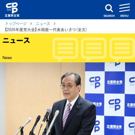
m
search
トップページ
ニュース
【2026年度党大会】水岡俊一代表あいさつ（全文）
ニュース
News