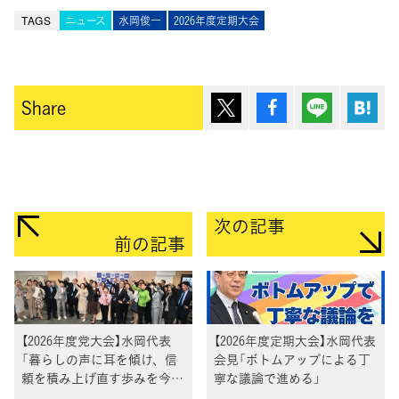
TAGS
ニュース
水岡俊一
2026年度定期大会
ポスト
シェア
Lineで送
は
Share
次の記事
前の記事
【2026年度党大会】水岡代表
【2026年度定期大会】水岡代表
「暮らしの声に耳を傾け、信
会見「ボトムアップによる丁
頼を積み上げ直す歩みを今日
寧な議論で進める」
から始めたい」党立て直しへ