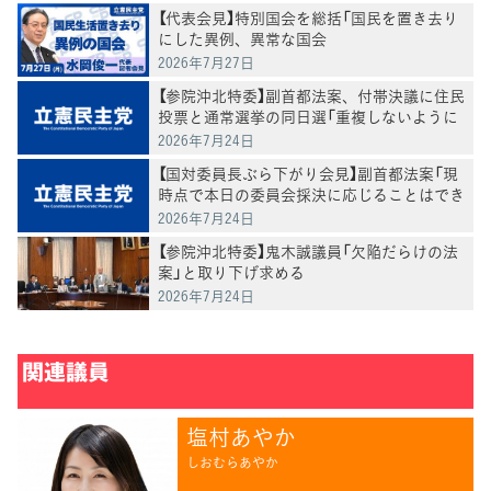
【代表会見】特別国会を総括「国民を置き去り
にした異例、異常な国会
2026年7月27日
【参院沖北特委】副首都法案、付帯決議に住民
投票と通常選挙の同日選「重複しないように
調整する」盛り込む
2026年7月24日
【国対委員長ぶら下がり会見】副首都法案「現
時点で本日の委員会採決に応じることはでき
ない」斎藤国会対策委員長
2026年7月24日
【参院沖北特委】鬼木誠議員「欠陥だらけの法
案」と取り下げ求める
2026年7月24日
関連議員
塩村あやか
しおむらあやか