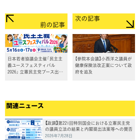
次の記事
前の記事
日本若者協議会主催「民主主
【参院本会議】小西洋之議員が
義ユースフェスティバル
健康保険法改正案について政
2026」 立憲民主党ブース出展
府を追及
のご案内
関連ニュース
【政調】第221回特別国会における立憲民主党
の議員立法の結果と内閣提出法案等への賛否
結果
2026年7月28日