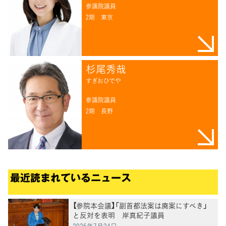
参議院議員
2期
東京
杉尾秀哉
すぎおひでや
参議院議員
2期
長野
最近読まれているニュース
【参院本会議】「副首都法案は廃案にすべき」
と反対を表明 岸真紀子議員
2026年7月24日