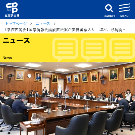
m
search
トップページ
ニュース
【参院内閣委】国家情報会議設置法案が実質審議入り 塩村、杉尾両議員が立法事実や立法過程などを追及
ニュース
News