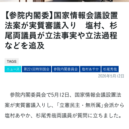
【参院内閣委】国家情報会議設置
法案が実質審議入り 塩村、杉
尾両議員が立法事実や立法過程
などを追及
TAGS
ニュース
第221回特別国会
参院内閣委員会
塩村あやか
杉尾秀哉
2026年5月12日
参院内閣委員会で5月12日、国家情報会議設置法
案が実質審議入りし、「立憲民主・無所属」会派から
塩村あやか、杉尾秀哉両議員が質問に立ちました。