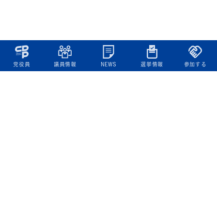
党役員
議員情報
NEWS
選挙情報
参加する
立憲民主党について
綱領
役員一覧
次の内閣
委員会委員一覧
議員・総支部長一覧
党本部所在地
都道府県連一覧
立憲民主党 活動計画・活動報告
ニュース
政策情報
基本政策
ビジョン２２
政策集
選挙政策
国会レポート
政調活動ニュース
提出法案
選挙情報