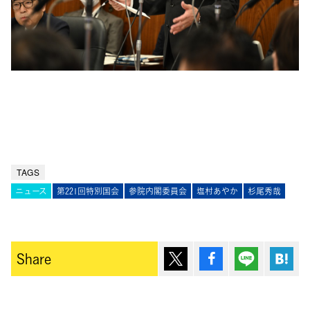
TAGS
ニュース
第221回特別国会
参院内閣委員会
塩村あやか
杉尾秀哉
ポスト
シェア
Lineで送
は
Share