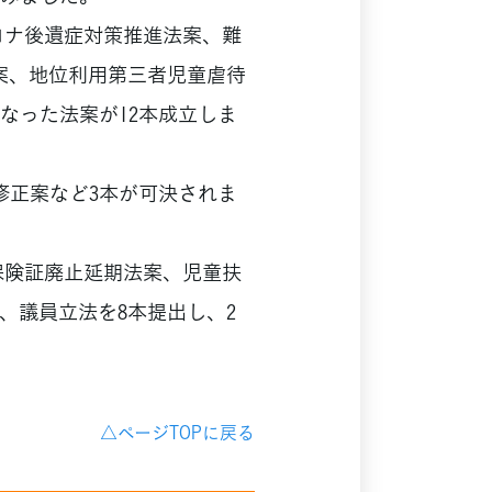
ロナ後遺症対策推進法案、難
案、地位利用第三者児童虐待
なった法案が12本成立しま
正案など3本が可決されま
保険証廃止延期法案、児童扶
、議員立法を8本提出し、2
△ページTOPに戻る