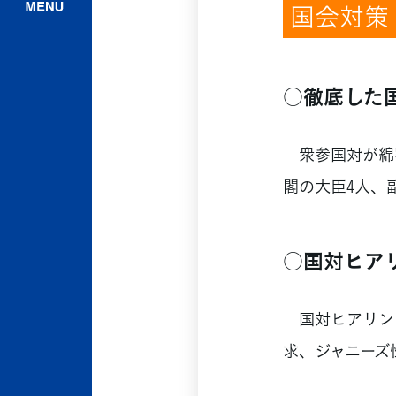
国会対策
○徹底した
衆参国対が綿密
閣の大臣4人、
○国対ヒア
国対ヒアリン
求、ジャニーズ