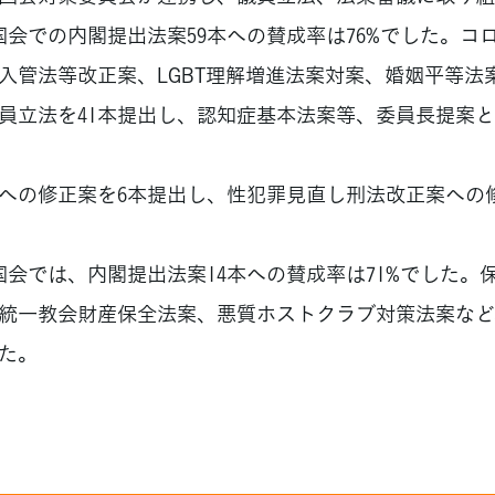
国会での内閣提出法案59本への賛成率は76%でした。コ
入管法等改正案、LGBT理解増進法案対案、婚姻平等法
員立法を41本提出し、認知症基本法案等、委員長提案と
の修正案を6本提出し、性犯罪見直し刑法改正案への修
国会では、内閣提出法案14本への賛成率は71%でした。
統一教会財産保全法案、悪質ホストクラブ対策法案など
た。