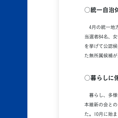
○統一自治
4月の統一地方
当選者84名、
を挙げて公認候
た無所属候補が
○暮らしに
暮らし、多様
本維新の会との
た。10月に始