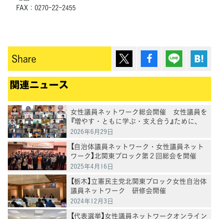
FAX：0270-22-2455
ポスト
シェア
Lineで送
は
Share
関連ニュース
女性議員ネットワーク総会開催 女性議員を
『増やす・ともに学ぶ・支え合う』ために、
シスターフッドを発揮
2026年6月29日
【自治体議員ネットワーク・女性議員ネット
ワーク】北関東ブロック第２回総会を開催
2025年4月16日
【栃木】立憲民主党北関東ブロック女性自治体
議員ネットワーク 研修会開催
2024年12月3日
【代表選挙】女性議員ネットワークオンライン