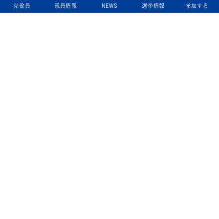
党役員
議員情報
NEWS
選挙情報
参加する
立憲民主党について
綱領
役員一覧
次の内閣
委員会委員一覧
議員・総支部長一覧
党本部所在地
都道府県連一覧
立憲民主党 活動計画・活動報告
ニュース
政策情報
基本政策
ビジョン２２
政策集
選挙政策
国会レポート
政調活動ニュース
提出法案
選挙情報
参院選2025選挙結果
衆院選2024選挙結果
参院選2022選挙結果
衆院選2021選挙結果
第20回統一地方自治体選挙 結果一覧
候補者公募2026
活動