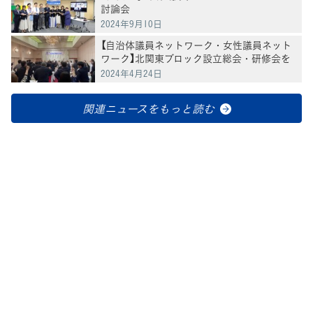
討論会
2024年9月10日
【自治体議員ネットワーク・女性議員ネット
ワーク】北関東ブロック設立総会・研修会を
開催
2024年4月24日
関連ニュースをもっと読む