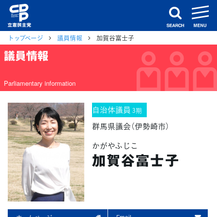
m
search
トップページ
議員情報
加賀谷富士子
議員情報
Parliamentary information
自治体議員
3期
群馬県議会（伊勢崎市）
かがやふじこ
加賀谷富士子