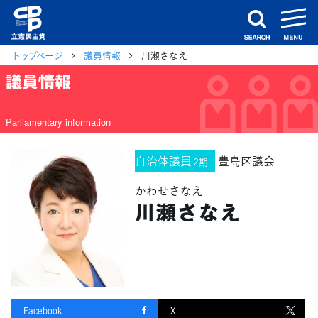
m
search
トップページ
議員情報
川瀬さなえ
議員情報
Parliamentary information
自治体議員
豊島区議会
2期
かわせさなえ
川瀬さなえ
Facebook
X