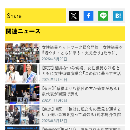
ポスト
シェア
Lineで送
は
Share
関連ニュース
女性議員ネットワーク総会開催 女性議員を
『増やす・ともに学ぶ・支え合う』ために、
シスターフッドを発揮
2026年6月29日
【東京】 酒井なつみ候補、女性議員ら21名と
ともに女性街頭演説会「この街に暮らす生活
者として、女性の声を国政に届けたい」
2024年4月20日
【東京】「減税よりも給付の方が効果がある」
泉代表が街頭で訴え
2023年11月6日
【東京】10区 「絶対に私たちの意見を通すと
いう強い意志を持って頑張る」鈴木庸介衆院
議員が岡田幹事長と街頭演説
2023年6月18日
【動画配信】5日（月）、逢坂コロナ対策本部長