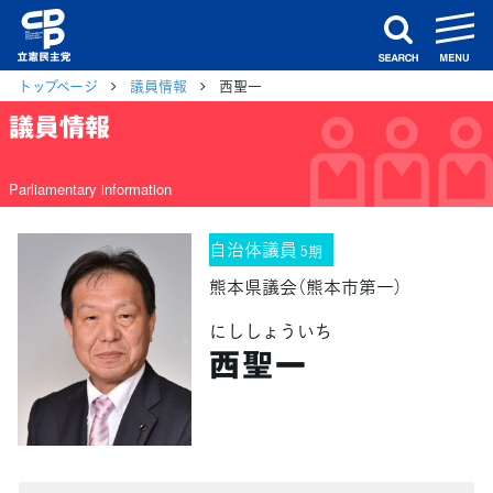
m
search
トップページ
議員情報
西聖一
議員情報
Parliamentary information
自治体議員
5期
熊本県議会（熊本市第一）
にししょういち
西聖一