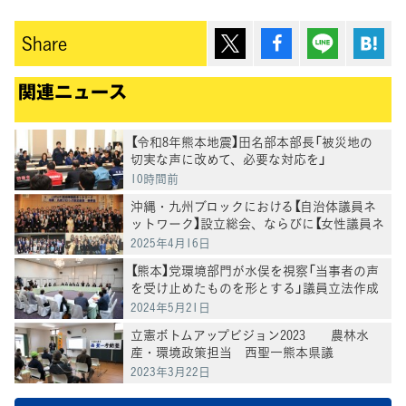
ポスト
シェア
Lineで送
は
Share
関連ニュース
【令和8年熊本地震】田名部本部長「被災地の
切実な声に改めて、必要な対応を」
10時間前
沖縄・九州ブロックにおける【自治体議員ネ
ットワーク】設立総会、ならびに【女性議員ネ
ットワーク】設立準備会を開催
2025年4月16日
【熊本】党環境部門が水俣を視察「当事者の声
を受け止めたものを形とする」議員立法作成
に向け近藤昭一衆院議員
2024年5月21日
立憲ボトムアップビジョン2023 農林水
産・環境政策担当 西聖一熊本県議
2023年3月22日