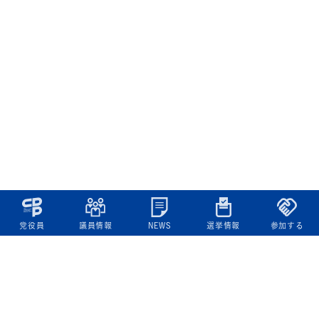
党役員
議員情報
NEWS
選挙情報
参加する
立憲民主党について
綱領
役員一覧
次の内閣
委員会委員一覧
議員・総支部長一覧
党本部所在地
都道府県連一覧