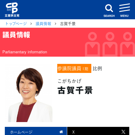
m
search
トップページ
議員情報
古賀千景
議員情報
Parliamentary information
参議院議員
比例
1期
こがちかげ
古賀千景
ホームページ
X