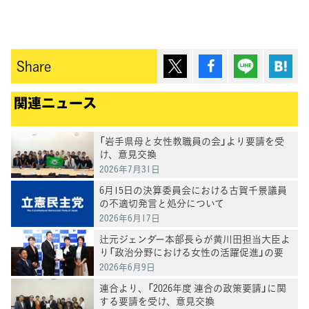
ポスト
シェア
Lineで送
は
Share
関連ニュース
「岩手県母と女性教職員の会」より要請を受
け、意見交換
2026年7月31日
6月15日の決算委員会における古賀千景議員
の不適切発言と処分について
2026年6月17日
辻元ジェンダー本部長らが黄川田担当大臣よ
り「政治分野における女性の活躍促進」の要
請を受ける
2026年6月9日
連合より、「2026年度 連合の政策要請」に関
する要請を受け、意見交換