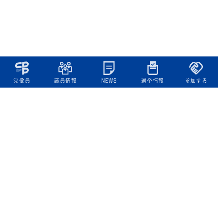
党役員
議員情報
NEWS
選挙情報
参加する
立憲民主党について
綱領
役員一覧
次の内閣
委員会委員一覧
議員・総支部長一覧
党本部所在地
都道府県連一覧
立憲民主党 活動計画・活動報告
ニュース
政策情報
基本政策
ビジョン２２
政策集
選挙政策
国会レポート
政調活動ニュース
提出法案