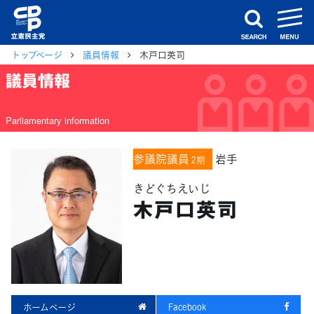
m
search
トップページ
議員情報
木戸口英司
議員情報
Parliamentary information
参議院議員
岩手
2期
きどぐちえいじ
木戸口英司
ホームページ
Facebook