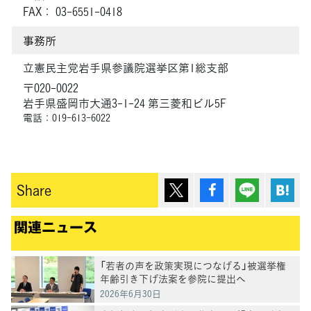
FAX： 03-6551-0418
事務所
立憲民主党岩手県参議院選挙区第1総支部
〒020-0022
岩手県盛岡市大通3-1-24 第三菱和ビル5F
電話：019-613-6022
ポスト
シェア
Lineで送
は
Share
関連ニュース
「若者の声を政策実現につなげる」被選挙権
年齢引き下げ法案を参院に提出へ
2026年6月30日