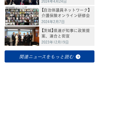
東ブロック設立総会・研修
2024年4月24日
会を開催
【自治体議員ネットワーク】
介護保険オンライン研修会
開催
2024年2月7日
【茨城】県連が知事に政策提
案、連合と街宣
2023年12月19日
関連ニュースをもっと読む