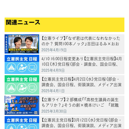
ることを要請
関連ニュース
【立憲ライブ】「なぜ君は代表になれなかった
のか？ 質問100本ノック」吉田はるみ×おお
つき紅葉
2025年4月19日
4/10 16:00日程変更あり【立憲民主党日程】4月
10日（木）党日程（部会・調査会、国会日程、
街頭演説、メディア出演等）
2025年4月9日
【立憲民主党日程】4月2日（水）党日程（部会・
調査会、国会日程、街頭演説、メディア出演
等）
2025年4月1日
【立憲ライブ】２部構成「「高校生議員の誕生
もアリか？」そうの創×橋本けいご 「就職
氷河期対策」吉川沙織×馬場雄基 司会：お
2025年3月30日
おつき紅葉×村田きょうこ
【立憲民主党日程】3月12日（水）党日程（部会・
調査会、国会日程、街頭演説、メディア出演