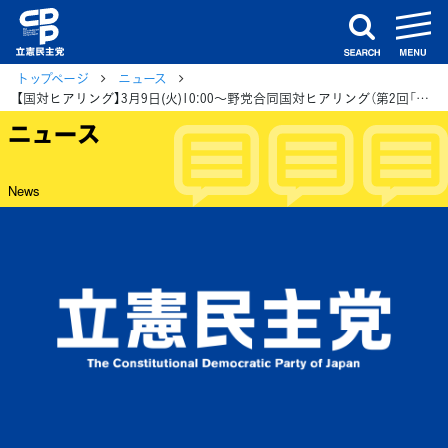
m
search
トップページ
ニュース
【国対ヒアリング】3月9日(火)10:00～野党合同国対ヒアリング（第2回「総務省違法接待」）
ニュース
News