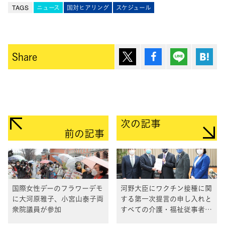
TAGS
ニュース
国対ヒアリング
スケジュール
ポスト
シェア
Lineで送
は
Share
次の記事
前の記事
国際女性デーのフラワーデモ
河野大臣にワクチン接種に関
に大河原雅子、小宮山泰子両
する第一次提言の申し入れと
衆院議員が参加
すべての介護・福祉従事者を
ワクチンの優先接種対象とす