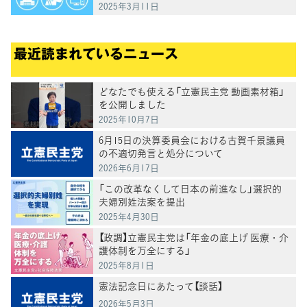
等）
2025年3月11日
最近読まれているニュース
どなたでも使える「立憲民主党 動画素材箱」
を公開しました
2025年10月7日
6月15日の決算委員会における古賀千景議員
の不適切発言と処分について
2026年6月17日
「この改革なくして日本の前進なし」選択的
夫婦別姓法案を提出
2025年4月30日
【政調】立憲民主党は「年金の底上げ 医療・介
護体制を万全にする」
2025年8月1日
憲法記念日にあたって【談話】
2026年5月3日