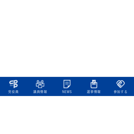
党役員
議員情報
NEWS
選挙情報
参加する
立憲民主党について
綱領
役員一覧
次の内閣
委員会委員一覧
議員・総支部長一覧
党本部所在地
都道府県連一覧