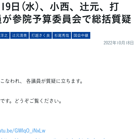
19日（水）、小西、辻󠄀元、打
員が参院予算委員会で総括質疑
西洋之
辻󠄀元清美
打越さく良
杉尾秀哉
国会中継
2022年10月18日
こなわれ、 各議員が質疑に立ちます。
定です。どうぞご覧ください。
outu.be/GWlqO_iNxLw