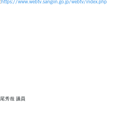
:
https://www.webtv.sangiin.go.jp/webtv/index.php
6 杉尾秀哉 議員