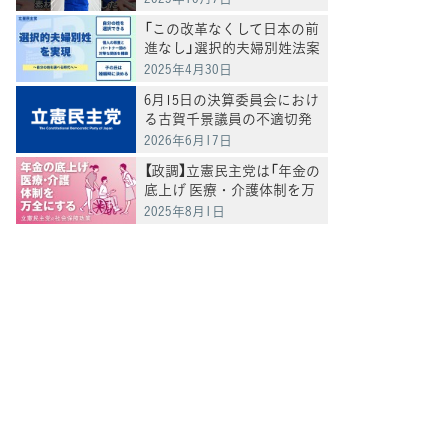
「この改革なくして日本の前
進なし」選択的夫婦別姓法案
を提出
2025年4月30日
6月15日の決算委員会におけ
る古賀千景議員の不適切発
言と処分について
2026年6月17日
【政調】立憲民主党は「年金の
底上げ 医療・介護体制を万
全にする」
2025年8月1日