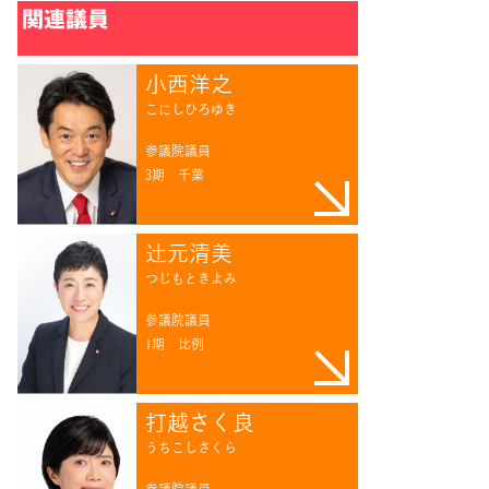
関連議員
小西洋之
こにしひろゆき
参議院議員
3期
千葉
辻󠄀元清美
つじもときよみ
参議院議員
1期
比例
打越さく良
うちこしさくら
参議院議員