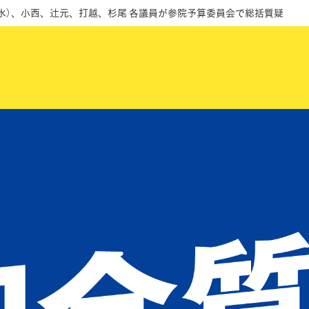
日（水）、小西、辻󠄀元、打越、杉尾 各議員が参院予算委員会で総括質疑