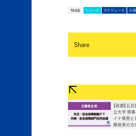
TAGS
ニュース
スケジュール
小
Share
【政調】五
立大学 理
イナ情勢と
障政策の方
ヒアリング