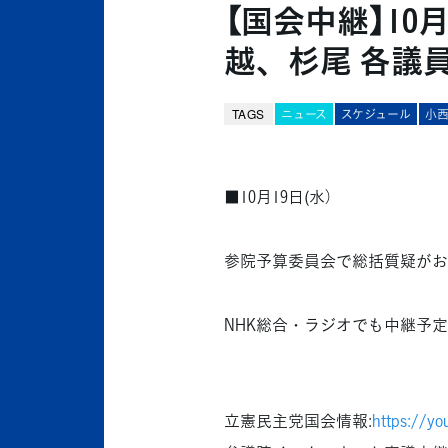
【国会中継】10月
越、杉尾 各議
TAGS
ニュース
スケジュール
小
■10月19日(水）
参院予算委員会で総括質疑がお
NHK総合・ラジオでも中継予
立憲民主党国会情報:
https://y