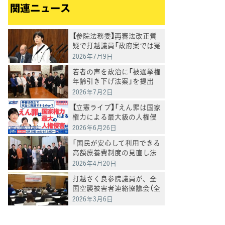
関連ニュース
【参院法務委】再審法改正質
疑で打越議員「政府案では冤
罪被害者は救われない」
2026年7月9日
若者の声を政治に「被選挙権
年齢引き下げ法案」を提出
2026年7月2日
【立憲ライブ】「えん罪は国家
権力による最大級の人権侵
害だ 再審法改正で本当に
2026年6月26日
救済できるのか」打越さく良
「国民が安心して利用できる
×村田きょうこ×山内かな
高額療養費制度の見直し法
こ
案」を衆院に提出
2026年4月20日
打越さく良参院議員が、全
国空襲被害者連絡協議会（全
国空襲連）「3・6院内集会」
2026年3月6日
であいさつ