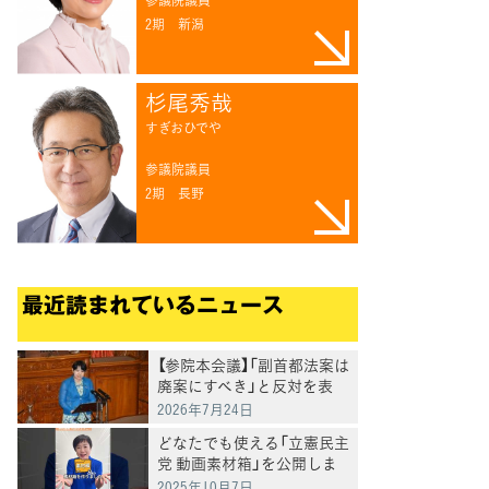
2期
新潟
杉尾秀哉
すぎおひでや
てブ
参議院議員
2期
長野
最近読まれているニュース
【参院本会議】「副首都法案は
廃案にすべき」と反対を表
明 岸真紀子議員
2026年7月24日
どなたでも使える「立憲民主
党 動画素材箱」を公開しま
した
2025年10月7日