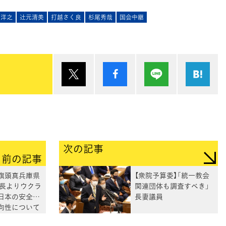
西洋之
辻󠄀元清美
打越さく良
杉尾秀哉
国会中継
ポスト
シェア
Lineで送る
は
次の記事
前の記事
百旗頭真兵庫県
【衆院予算委】「統一教会
事長よりウクラ
関連団体も調査すべき」
日本の安全保
長妻議員
向性について