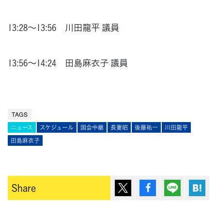
13:28～13:56 川田龍平 議員
13:56～14:24 田島麻衣子 議員
TAGS
ニュース
スケジュール
国会中継
長妻昭
後藤祐一
川田龍平
田島麻衣子
ポスト
シェア
Lineで送
は
Share