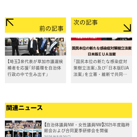
次の記事
前の記事
【埼玉】泉代表が草加市議選候
「国民本位の新たな感染症対
補者を応援「好循環を自治体
策樹立法案」及び「日本版EUA
行政の中で生み出す」
法案」を立憲・維新で共同提
出
関連ニュース
【自治体議員NW・女性議員NW】2025年度臨時
総会および合同夏季研修会を開催
2025年8月20日