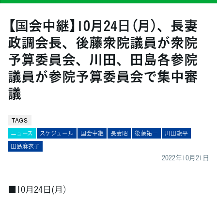
【国会中継】10月24日（月）、長妻
政調会長、後藤衆院議員が衆院
予算委員会、川田、田島各参院
議員が参院予算委員会で集中審
議
TAGS
ニュース
スケジュール
国会中継
長妻昭
後藤祐一
川田龍平
田島麻衣子
2022年10月21日
■10月24日(月）