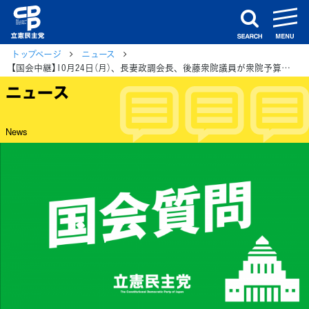
m
search
トップページ
ニュース
【国会中継】10月24日（月）、長妻政調会長、後藤衆院議員が衆院予算委員会、川田、田島各参院議員が参院予算委員会で集中審議
ニュース
News