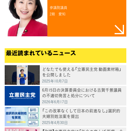
参議院議員
2期
愛知
最近読まれているニュース
どなたでも使える「立憲民主党 動画素材箱」
を公開しました
2025年10月7日
6月15日の決算委員会における古賀千景議員
の不適切発言と処分について
2026年6月17日
「この改革なくして日本の前進なし」選択的
夫婦別姓法案を提出
2025年4月30日