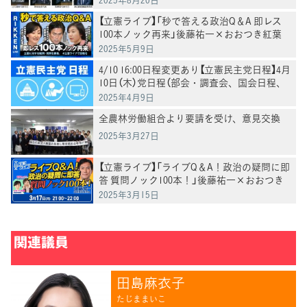
【立憲ライブ】「秒で答える政治Q＆A 即レス
100本ノック再来」後藤祐一×おおつき紅葉
×村田きょうこ
2025年5月9日
4/10 16:00日程変更あり【立憲民主党日程】4月
10日（木）党日程（部会・調査会、国会日程、
街頭演説、メディア出演等）
2025年4月9日
全農林労働組合より要請を受け、意見交換
2025年3月27日
【立憲ライブ】「ライブQ＆A！政治の疑問に即
答 質問ノック100本！」後藤祐一×おおつき
紅葉×村田きょうこ
2025年3月15日
関連議員
田島麻衣子
たじままいこ