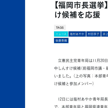
【福岡市長選挙
け候補を応援
TAGS
ニュース
塩村あやか
村田享子
井
後藤香織
立憲民主党青年局は11月20
中しんすけ候補（前福岡市議・
いました。（上の写真：本部青
け候補と参加メンバー）
12日には塩村あやか青年局長
で、本部青年局と福岡県連青年