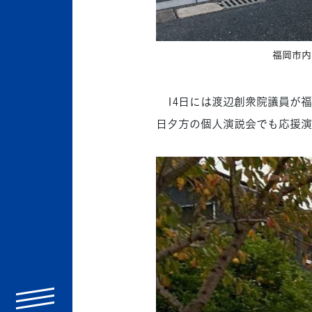
福岡市内
14日には渡辺創衆院議員が福
日夕方の個人演説会でも応援演
menu