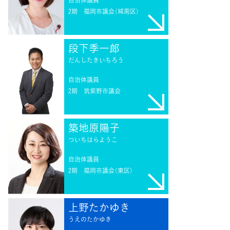
2期
福岡市議会（城南区）
段下季一郎
だんしたきいちろう
自治体議員
2期
筑紫野市議会
築地原陽子
ついちはらようこ
自治体議員
2期
福岡市議会（東区）
上野たかゆき
うえのたかゆき