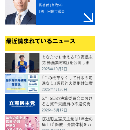
候補者 (自治体)
1期
宗像市議会
最近読まれているニュース
どなたでも使える「立憲民主
党 動画素材箱」を公開しま
した
2025年10月7日
「この改革なくして日本の前
進なし」選択的夫婦別姓法案
を提出
2025年4月30日
6月15日の決算委員会におけ
る古賀千景議員の不適切発
言と処分について
2026年6月17日
【政調】立憲民主党は「年金の
底上げ 医療・介護体制を万
全にする」