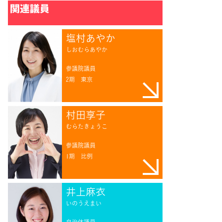
関連議員
塩村あやか
しおむらあやか
参議院議員
2期
東京
村田享子
むらたきょうこ
参議院議員
1期
比例
井上麻衣
いのうえまい
自治体議員