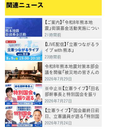
関連ニュース
【ご案内】「令和8年熊本地
震」街頭募金活動実施につい
て
21時間前
【LIVE配信】「立憲つながるラ
イブ with 熊本」
23時間前
令和8年熊本地震対策本部会
議を開催「被災地の皆さんの
命を守る覚悟で対応」田名部
2026年7月29日
本部長
※中止※【立憲ライブ】「田名
部幹事長と特別国会を振り
返る」田名部匡代×村田きょ
2026年7月27日
うこ
【立憲ライブ】「国会最終日前
日、立憲議員が語る「特別国
会」のリアル」斎藤嘉隆×鬼
2026年7月24日
木誠×村田きょうこ×山内
かなこ