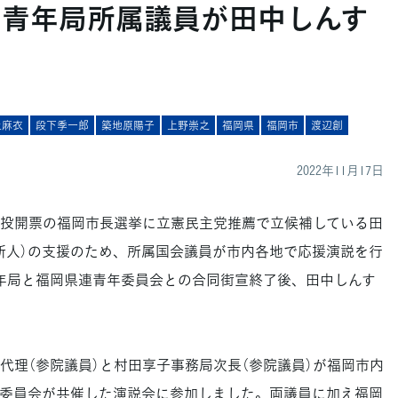
】青年局所属議員が田中しんす
上麻衣
段下季一郎
築地原陽子
上野崇之
福岡県
福岡市
渡辺創
2022年11月17日
日投開票の福岡市長選挙に立憲民主党推薦で立候補している田
新人）の支援のため、所属国会議員が市内各地で応援演説を行
年局と福岡県連青年委員会との合同街宣終了後、田中しんす
代理（参院議員）と村田享子事務局次長（参院議員）が福岡市内
委員会が共催した演説会に参加しました。両議員に加え福岡