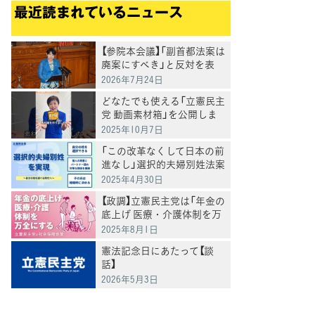
最近読まれているニュース
【参院本会議】「副首都法案は
廃案にすべき」と反対を表
明 岸真紀子議員
2026年7月24日
どなたでも使える「立憲民主
党 動画素材箱」を公開しま
した
2025年10月7日
「この改革なくして日本の前
進なし」選択的夫婦別姓法案
を提出
2025年4月30日
【政調】立憲民主党は「年金の
底上げ 医療・介護体制を万
全にする」
2025年8月1日
憲法記念日にあたって【談
てブ
話】
2026年5月3日