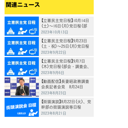
関連ニュース
【立憲民主党日程】10月14日
（土）～16日（月）党日程（部
会・調査会、国会日程、街
2023年10月13日
頭演説、メディア出演等）
【立憲民主党日程】9月23日
（土・祝）～25日（月）党日程
（部会・調査会、国会日程、
2023年9月22日
街頭演説、メディア出演等）
【立憲民主党日程】9月7日
（木）党日程（部会・調査会、
国会日程、街頭演説、メデ
2023年9月6日
ィア出演等）
【動画配信】長妻昭政務調査
会長記者会見 8月24日
(木)10:30～
2023年8月23日
【街頭演説】8月22日（火）、党
幹部の街頭演説等日程
2023年8月21日