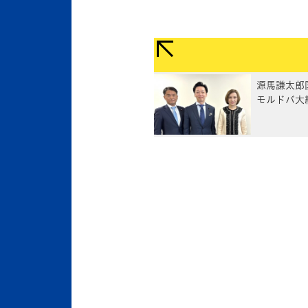
源馬謙太郎
モルドバ大