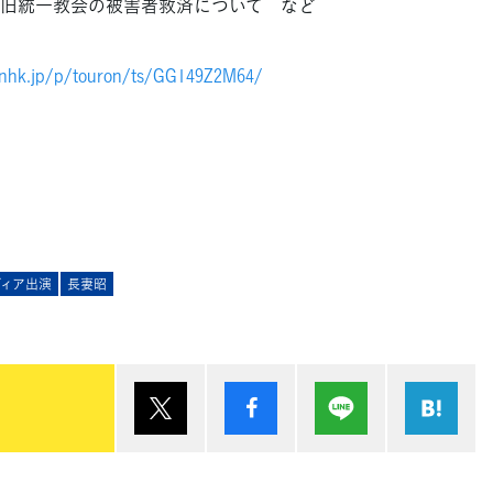
旧統一教会の被害者救済について など
.nhk.jp/p/touron/ts/GG149Z2M64/
ディア出演
長妻昭
ポスト
シェア
Lineで送る
は