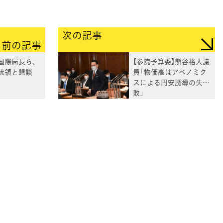
次の記事
前の記事
国際局長ら、
【参院予算委】熊谷裕人議
統領と懇談
員「物価高はアベノミク
スによる円安誘導の失
敗」