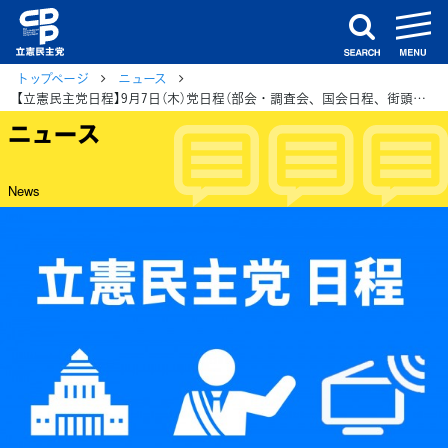
m
search
トップページ
ニュース
【立憲民主党日程】9月7日（木）党日程（部会・調査会、国会日程、街頭演説、メディア出演等）
ニュース
News