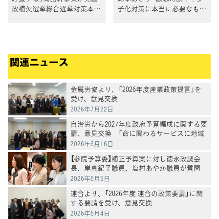
政補欠選挙総合選挙対策本部
子化対策に本当に必要なもの
について報告
は何か」
関連ニュース
金属労協より、「2026年度産業政策提言」を
受け、意見交換
2026年7月22日
自治労から2027年度政府予算編成に関する要
請、意見交換 「命に関わるサービスに地域
格差を生じさせない」田名部幹事長
2026年6月16日
【参院予算委】補正予算案に対し徳永政調会
長、岸真紀子議員、塩村あやか議員が質問
2026年6月5日
連合より、「2026年度 連合の政策要請」に関
する要請を受け、意見交換
2026年6月4日