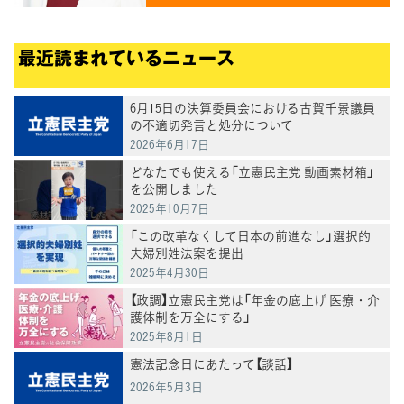
最近読まれているニュース
6月15日の決算委員会における古賀千景議員
の不適切発言と処分について
2026年6月17日
どなたでも使える「立憲民主党 動画素材箱」
を公開しました
2025年10月7日
「この改革なくして日本の前進なし」選択的
夫婦別姓法案を提出
2025年4月30日
【政調】立憲民主党は「年金の底上げ 医療・介
護体制を万全にする」
2025年8月1日
憲法記念日にあたって【談話】
2026年5月3日