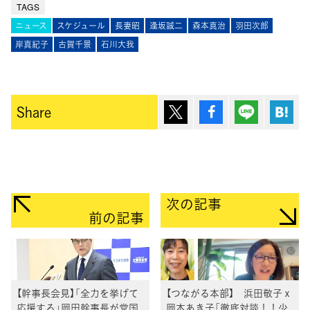
TAGS
ニュース
スケジュール
長妻昭
逢󠄀坂誠二
森本真治
羽田次郎
岸真紀子
古賀千景
石川大我
ポスト
シェア
Lineで送
は
Share
次の記事
前の記事
【幹事長会見】「全力を挙げて
【つながる本部】 浜田敬子ｘ
応援する」岡田幹事長が党国
岡本あき子「徹底対談！！少