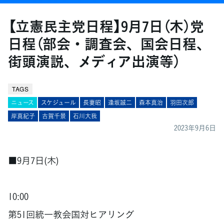
【立憲民主党日程】9月7日（木）党
日程（部会・調査会、国会日程、
街頭演説、メディア出演等）
TAGS
ニュース
スケジュール
長妻昭
逢󠄀坂誠二
森本真治
羽田次郎
岸真紀子
古賀千景
石川大我
2023年9月6日
■9月7日(木)
10:00
第51回統一教会国対ヒアリング