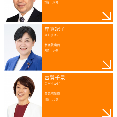
2期
長野
岸真紀子
きしまきこ
参議院議員
2期
比例
古賀千景
こがちかげ
参議院議員
1期
比例