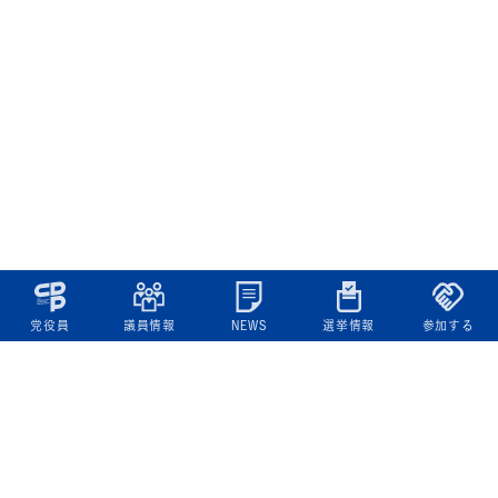
党役員
議員情報
NEWS
選挙情報
参加する
立憲民主党について
綱領
役員一覧
次の内閣
委員会委員一覧
議員・総支部長一覧
党本部所在地
都道府県連一覧
立憲民主党 活動計画・活動報告