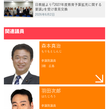
日教組より「2027年度教育予算拡充に関する
要請」を受け意見交換
2026年6月2日
関連議員
森本真治
もりもとしんじ
参議院議員
3期
広島
羽田次郎
はたじろう
参議院議員