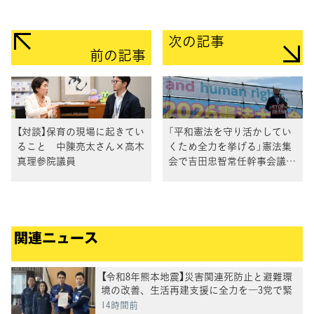
次の記事
前の記事
【対談】保育の現場に起きてい
「平和憲法を守り活かしてい
ること 中陳亮太さん×高木
くため全力を挙げる」憲法集
真理参院議員
会で吉田忠智常任幹事会議長
が決意を表明
関連ニュース
【令和8年熊本地震】災害関連死防止と避難環
境の改善、生活再建支援に全力を―3党で緊
急申し入れ第二弾―
14時間前