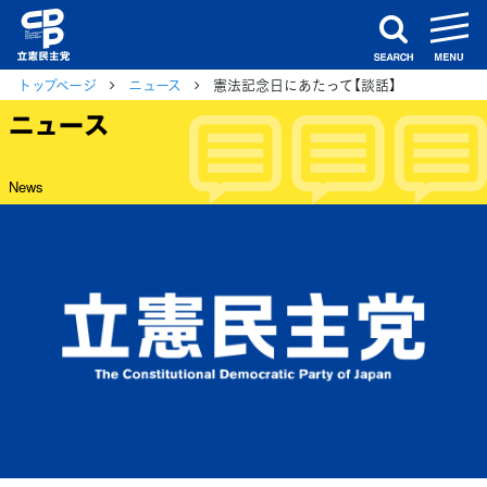
m
search
トップページ
ニュース
憲法記念日にあたって【談話】
ニュース
News