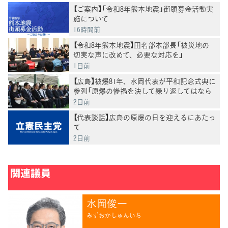
【ご案内】「令和8年熊本地震」街頭募金活動実
施について
16時間前
【令和8年熊本地震】田名部本部長「被災地の
切実な声に改めて、必要な対応を」
1日前
【広島】被爆81年、水岡代表が平和記念式典に
参列「原爆の惨禍を決して繰り返してはなら
ない」
2日前
【代表談話】広島の原爆の日を迎えるにあたっ
て
2日前
関連議員
水岡俊一
みずおかしゅんいち