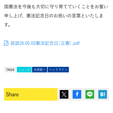
国憲法を今後も大切に守り育てていくことをお誓い
申し上げ、憲法記念日のお祝いの言葉といたしま
す。
談話26.05.03憲法記念日（立憲）.pdf
TAGS
ニュース
水岡俊一
ヘッドライン
ポスト
シェア
Lineで送
は
Share