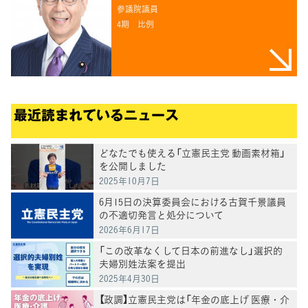
参議院議員
4期
比例
最近読まれているニュース
どなたでも使える「立憲民主党 動画素材箱」
を公開しました
2025年10月7日
6月15日の決算委員会における古賀千景議員
の不適切発言と処分について
2026年6月17日
「この改革なくして日本の前進なし」選択的
夫婦別姓法案を提出
2025年4月30日
【政調】立憲民主党は「年金の底上げ 医療・介