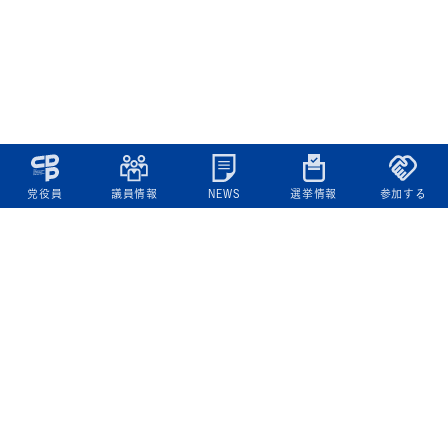
党役員
議員情報
NEWS
選挙情報
参加する
立憲民主党について
綱領
役員一覧
次の内閣
委員会委員一覧
議員・総支部長一覧
党本部所在地
都道府県連一覧
立憲民主党 活動計画・活動報告
ニュース
政策情報
基本政策
ビジョン２２
政策集
選挙政策