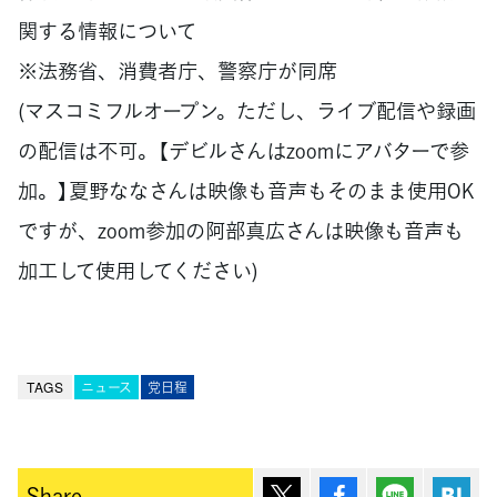
関する情報について
※法務省、消費者庁、警察庁が同席
(マスコミフルオープン。ただし、ライブ配信や録画
の配信は不可。【デビルさんはzoomにアバターで参
加。】夏野ななさんは映像も音声もそのまま使用OK
ですが、zoom参加の阿部真広さんは映像も音声も
加工して使用してください)
TAGS
ニュース
党日程
ポスト
シェア
Lineで送
は
Share