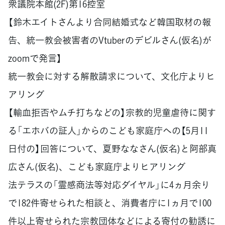
衆議院本館(2F)第16控室
【鈴木エイトさんより合同結婚式など韓国取材の報
告、統一教会被害者のVtuberのデビルさん(仮名)が
zoomで発言】
統一教会に対する解散請求について、文化庁よりヒ
アリング
【輸血拒否やムチ打ちなどの】宗教的児童虐待に関す
る「エホバの証人」からのこども家庭庁への【5月11
日付の】回答について、夏野ななさん(仮名)と阿部真
広さん(仮名)、こども家庭庁よりヒアリング
法テラスの「霊感商法等対応ダイヤル」に4ヵ月余り
で182件寄せられた相談と、消費者庁に1ヵ月で100
件以上寄せられた宗教団体などによる寄付の勧誘に