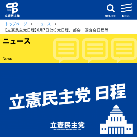
m
search
トップページ
ニュース
【立憲民主党日程】6月7日（水）党日程、部会・調査会日程等
ニュース
News