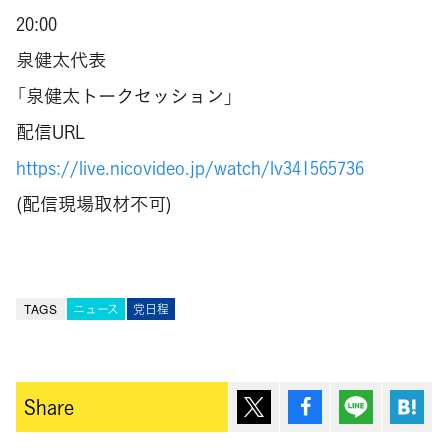
20:00
泉健太代表
「泉健太トークセッション」
配信URL
https://live.nicovideo.jp/watch/lv341565736
(配信現場取材不可)
TAGS
ニュース
党日程
ポスト
シェア
Lineで送
は
Share