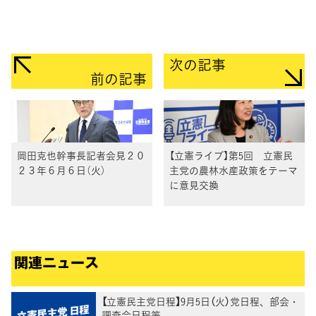
次の記事
前の記事
岡田克也幹事長記者会見２０
【立憲ライブ】第5回 立憲民
２３年６月６日（火）
主党の農林水産政策をテーマ
に意見交換
関連ニュース
【立憲民主党日程】9月5日（火）党日程、部会・
調査会日程等