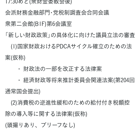
17:30めど(衆財金委散会後)
会派財務金融部門･党税制調査会合同会議
衆第二会館(B1F)第6会議室
「新しい財政政策」の具体化に向けた議員立法の審査
(1)国家財政おけるPDCAサイクル確立のための法
案(仮称)
・ 財政法の一部を改正する法律案
・ 経済財政等将来推計委員会関連法案(第204回
通常国会提出)
(2)消費税の逆進性緩和のための給付付き税額控
除の導入等に関する法律案(仮称)
(頭撮りあり、ブリーフなし)