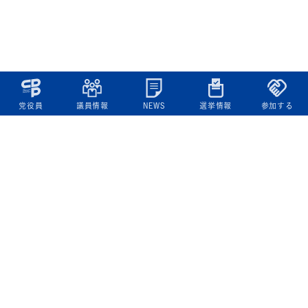
党役員
議員情報
NEWS
選挙情報
参加する
立憲民主党について
綱領
役員一覧
次の内閣
委員会委員一覧
議員・総支部長一覧
党本部所在地
都道府県連一覧
立憲民主党 活動計画・活動報告
ニュース
政策情報
基本政策
ビジョン２２
政策集
選挙政策
国会レポート
政調活動ニュース
提出法案