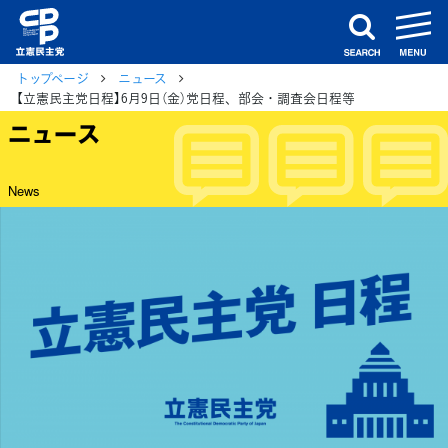
m
search
トップページ
ニュース
【立憲民主党日程】6月9日（金）党日程、部会・調査会日程等
ニュース
News