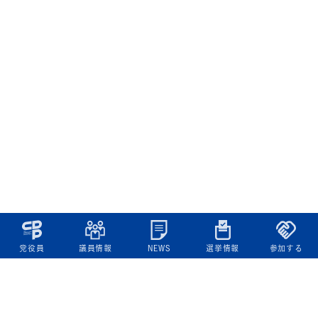
党役員
議員情報
NEWS
選挙情報
参加する
立憲民主党について
綱領
役員一覧
次の内閣
委員会委員一覧