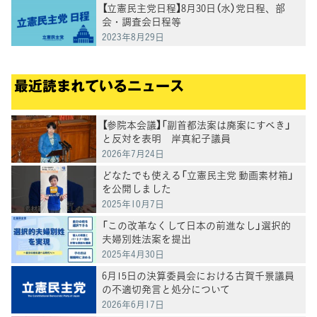
【立憲民主党日程】8月30日（水）党日程、部
会・調査会日程等
2023年8月29日
最近読まれているニュース
【参院本会議】「副首都法案は廃案にすべき」
と反対を表明 岸真紀子議員
2026年7月24日
どなたでも使える「立憲民主党 動画素材箱」
を公開しました
2025年10月7日
「この改革なくして日本の前進なし」選択的
夫婦別姓法案を提出
2025年4月30日
6月15日の決算委員会における古賀千景議員
の不適切発言と処分について
2026年6月17日