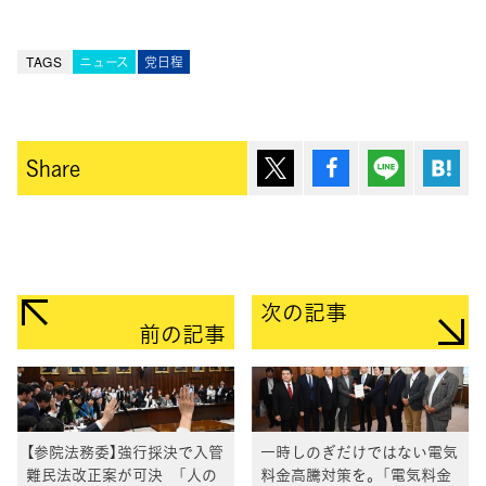
TAGS
ニュース
党日程
ポスト
シェア
Lineで送
は
Share
次の記事
前の記事
【参院法務委】強行採決で入管
一時しのぎだけではない電気
難民法改正案が可決 「人の
料金高騰対策を。「電気料金